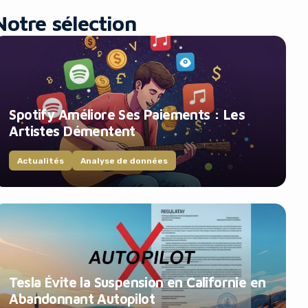
Notre sélection
Spotify Améliore Ses Paiements : Les
Artistes Démentent
Actualités
Analyse de données
Tesla Évite la Suspension en Californie en
Abandonnant Autopilot