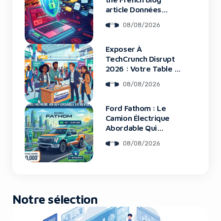
article Données
Framework : Tous
08/08/2026
Les Clients Touchés
Exposer À
TechCrunch Disrupt
2026 : Votre Table Au
Cœur De L’Innovation
08/08/2026
Ford Fathom : Le
Camion Électrique
Abordable Qui
Bouleverse Le
08/08/2026
Marché
Notre sélection