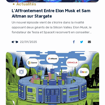
Actualités
L’Affrontement Entre Elon Musk et Sam
Altman sur Stargate
Un nouvel épisode vient de s’écrire dans la rivalité
opposant deux géants de la Silicon Valley. Elon Musk, le
fondateur de Tesla et SpaceX reconverti en conseiller
gouvernemental, et Sam Altman, PDG de la société
22/01/2025
d’intelligence artificielle OpenAI, s’affrontent
publiquement sur le réseau social X (ex-Twitter) au sujet
de Stargate, le pharaonique projet d’infrastructure d’IA
[…]