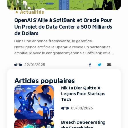
It looks like you're
Actualités
using an ad-blocker!
OpenAI S’Allie à SoftBank et Oracle Pour
Un Projet de Data Center à 500 Milliards
de Dollars
Dans une annonce fracassante, le géant de
l’intelligence artificielle OpenAI a révélé un partenariat
ambitieux avec le conglomérat japonais SoftBank et le
mastodonte technologique Oracle. L’objectif ?
22/01/2025
Construire une multitude de centres de données dédiés
à l’IA aux États-Unis, dans le cadre d’un projet
titanesque baptisé « Stargate ». Cette joint-venture,
Articles populaires
initiée avec un investissement initial de […]
Nikita Bier Quitte X :
Yes, I will turn off Ad-Blocker
Leçons Pour Startups
Tech
No Thanks
08/08/2026
Breach DeGenerating
the French blog