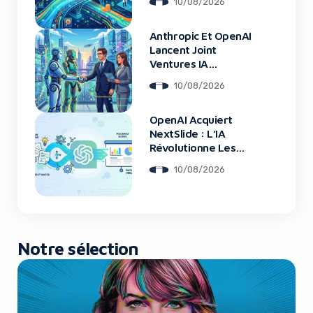
10/08/2026
Anthropic Et OpenAI
Yes, I will turn off Ad-Blocker
Lancent Joint
Ventures IA
Entreprise
No Thanks
10/08/2026
OpenAI Acquiert
NextSlide : L’IA
Révolutionne Les
Présentations
10/08/2026
Notre sélection