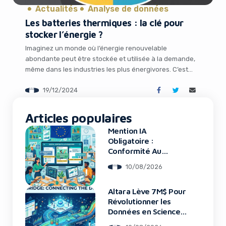
Actualités
Analyse de données
Les batteries thermiques : la clé pour
stocker l’énergie ?
Imaginez un monde où l’énergie renouvelable
abondante peut être stockée et utilisée à la demande,
même dans les industries les plus énergivores. C’est
précisément la vision que poursuit Hyme Energy, une
19/12/2024
startup danoise spécialisée dans le stockage
thermique. Forte d’une récente levée de fonds de 26
It looks like you're
millions de dollars, Hyme vient de signer un accord […]
Articles populaires
using an ad-blocker!
Mention IA
Obligatoire :
Conformité Au
Règlement Européen
10/08/2026
Altara Lève 7M$ Pour
Révolutionner les
Données en Sciences
Physiques