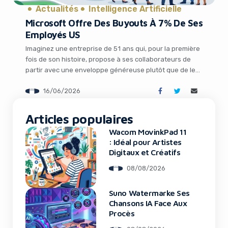
Actualités
Intelligence Artificielle
Microsoft Offre Des Buyouts À 7% De Ses
Employés US
Imaginez une entreprise de 51 ans qui, pour la première
fois de son histoire, propose à ses collaborateurs de
partir avec une enveloppe généreuse plutôt que de les
licencier brutalement. C’est exactement ce que
16/06/2026
Microsoft vient d’annoncer en ce mois d’avril 2026. Dans
un secteur tech en pleine mutation, marqué par l’essor
It looks like you're
fulgurant de l’IA […]
Articles populaires
using an ad-blocker!
Wacom MovinkPad 11
: Idéal pour Artistes
Digitaux et Créatifs
08/08/2026
Suno Watermarke Ses
Chansons IA Face Aux
Procès