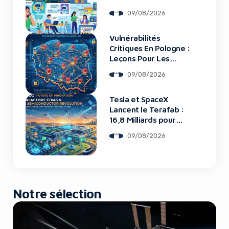
Support Client
09/08/2026
Vulnérabilités
Yes, I will turn off Ad-Blocker
Critiques En Pologne :
Leçons Pour Les
No Thanks
Startups Tech
09/08/2026
Tesla et SpaceX
Lancent le Terafab :
16,8 Milliards pour
une Usine de Puces
09/08/2026
Révolutionnaire
Notre sélection