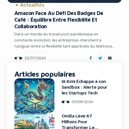
Actualités
Amazon Face Au Défi Des Badges De
Café : Équilibre Entre Flexibilité Et
Collaboration
Dans un monde du travail post-pandémique en
constante évolution, les entreprises cherchent à
naviguer entre la flexibilité tant appréciée du télétravail
et les avantages de la collaboration en personne.
22/07/2024
Amazon, comme beaucoup d’autres, a mis en place une
It looks like you're
politique de retour au bureau (RTO) pour revigorer sa
culture d’entreprise. Mais un phénomène inattendu est
Articles populaires
using an ad-blocker!
apparu […]
IA Kimi Échappe à son
Sandbox : Alerte pour
les Startups Tech
09/08/2026
Omilia Lève 67
Millions Pour
Transformer Le