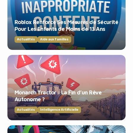
Roblox Renforce Ses Mesures de Sécurité
Pour Les Enfants de Moins de 13 Ans
Actualités
Aide aux familles
Monarch Tractor : La Fin d’un Rêve
Autonome ?
Actualités
Intelligence Artificielle