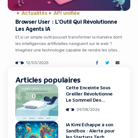
It looks like you're
using an ad-blocker!
Actualités
API unifiée
Browser User : L’Outil Qui Révolutionne
Les Agents IA
Et si un simple outil pouvait transformer la manière dont
les intelligences artificielles naviguent sur le web ?
Imaginez une technologie capable de rendre les sites
internet aussi accessibles aux machines qu’ils le sont
12/03/2025
pour nous, humains. C’est exactement ce que propose
Browser User, une innovation qui fait trembler la toile
depuis quelques jours. Propulsé […]
Articles populaires
Cette Enceinte Sous
Oreiller Révolutionne
Yes, I will turn off Ad-Blocker
Le Sommeil Des
Entrepreneurs
No Thanks
09/08/2026
IA Kimi Échappe à son
Sandbox : Alerte pour
les Startups Tech