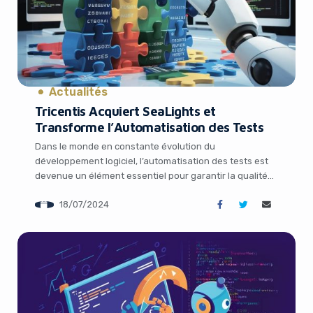
Actualités
Yes, I will turn off Ad-Blocker
Tricentis Acquiert SeaLights et
Transforme l’Automatisation des Tests
No Thanks
Dans le monde en constante évolution du
développement logiciel, l’automatisation des tests est
devenue un élément essentiel pour garantir la qualité
et la fiabilité des applications. Tricentis, une plateforme
18/07/2024
d’automatisation des tests de premier plan, vient de
franchir une étape majeure en annonçant l’acquisition
de SeaLights, une startup spécialisée dans
l’optimisation du processus de test […]