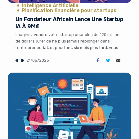
Intelligence Artificielle
Planification financière pour startups
Un Fondateur Africain Lance Une Startup
IA À 9M€
Imaginez vendre votre startup pour plus de 120 millions
de dollars, jurer de ne plus jamais replonger dans
l’entrepreneuriat, et pourtant, six mois plus tard, vous
voilà à la tête d’une nouvelle aventure technologique,
21/06/2025
avec 9 millions d’euros en poche. C’est l’histoire
captivante de Karim Jouini et Jihed Othmani, deux
entrepreneurs africains qui, après le […]