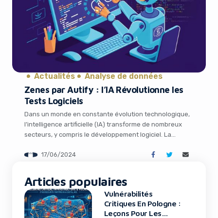
Actualités
Analyse de données
Zenes par Autify : l’IA Révolutionne les
Tests Logiciels
Dans un monde en constante évolution technologique,
l’intelligence artificielle (IA) transforme de nombreux
secteurs, y compris le développement logiciel. La
startup Autify, basée à San Francisco et à Tokyo, a créé
17/06/2024
Zenes, un agent IA autonome dédié à l’assurance
qualité logicielle. Cet outil révolutionnaire promet
d’aider les ingénieurs logiciels à écrire du code plus
Articles populaires
rapidement, […]
Vulnérabilités
Critiques En Pologne :
Leçons Pour Les