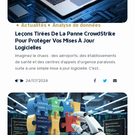
Actualités
Analyse de données
Leçons Tirées De La Panne CrowdStrike
Pour Protéger Vos Mises À Jour
Logicielles
Imaginez le chaos : des aéroports, des établissements
de santé et des centres d’appels d’urgence paralysés
suite à une simple mise à jour logicielle. C’est
exactement le scénario cauchemardesque qu’a vécu
24/07/2024
CrowdStrike vendredi dernier. Le géant de la
It looks like you're
cybersécurité a déployé un patch relativement mineur
qui a pourtant semé la pagaille dans de larges pans […]
using an ad-blocker!