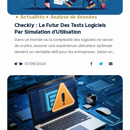
Actualités
Analyse de données
Checkly : Le Futur Des Tests Logiciels
Par Simulation d’Utilisation
Dans un monde où la complexité des logiciels ne cesse
de croître, assurer une expérience utilisateur optimale
devient un véritable défi pour les entreprises. Selon une
récente étude de Dynatrace, 88% des leaders
01/08/2024
technologiques affirment que la complexité de leurs
piles technologiques a augmenté au cours de l’année
écoulée, rendant difficile la fourniture d’une expérience
[…]