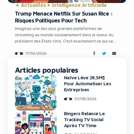
Actualités
Intelligence Artificielle
Trump Menace Netflix Sur Susan Rice :
Risques Politiques Pour Tech
Imaginez une des plus grandes plateformes de
streaming au monde soudainement dans le viseur du
président des États-Unis. C’est exactement ce qui se
passe en ce moment avec Netflix, suite à des
17/06/2026
déclarations explosives de Donald Trump concernant
Susan Rice, membre de son conseil d’administration.
It looks like you're
Pour les entrepreneurs, les dirigeants de startups et les
Articles populaires
using an ad-blocker!
professionnels […]
Naïve Lève 28,5M$
Pour Automatiser Les
Entreprises
07/08/2026
Bingers Relance Le
Tracking TV Social
Après TV Time