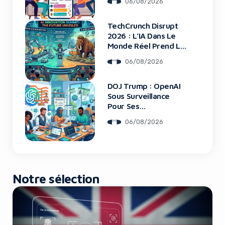
06/08/2026
TechCrunch Disrupt
Yes, I will turn off Ad-Blocker
2026 : L’IA Dans Le
Monde Réel Prend La
Scène
No Thanks
06/08/2026
DOJ Trump : OpenAI
Sous Surveillance
Pour Ses
Recrutements
06/08/2026
Notre sélection