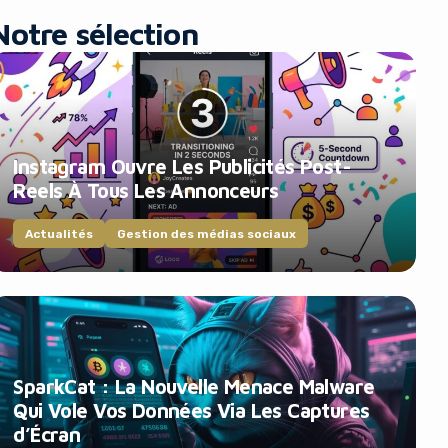
Notre sélection
Instagram Ouvre Les Publicités Post-
Reels À Tous Les Annonceurs
Actualités
Gestion des médias sociaux
SparkCat : La Nouvelle Menace Malware
Qui Vole Vos Données Via Les Captures
d’Écran