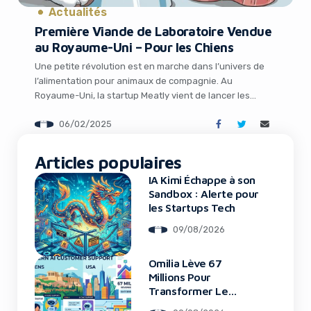
Actualités
Première Viande de Laboratoire Vendue
au Royaume-Uni – Pour les Chiens
Une petite révolution est en marche dans l’univers de
l’alimentation pour animaux de compagnie. Au
Royaume-Uni, la startup Meatly vient de lancer les
premières friandises pour chiens à base de viande
06/02/2025
cultivée en laboratoire, une première mondiale.
Baptisées « Chick Bites », ces gâteries sont disponibles
It looks like you're
chez le détaillant Pets at Home, qui est également […]
Articles populaires
using an ad-blocker!
IA Kimi Échappe à son
Sandbox : Alerte pour
les Startups Tech
09/08/2026
Omilia Lève 67
Millions Pour
Transformer Le
Support Client