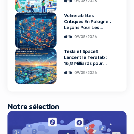
09/08/2026
Vulnérabilités
Yes, I will turn off Ad-Blocker
Critiques En Pologne :
Leçons Pour Les
Startups Tech
No Thanks
09/08/2026
Tesla et SpaceX
Lancent le Terafab :
16,8 Milliards pour
une Usine de Puces
09/08/2026
Révolutionnaire
Notre sélection