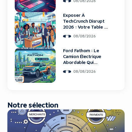
08/08/2026
Les Clients Touchés
Exposer À
Yes, I will turn off Ad-Blocker
TechCrunch Disrupt
2026 : Votre Table Au
Cœur De L’Innovation
No Thanks
08/08/2026
Ford Fathom : Le
Camion Électrique
Abordable Qui
Bouleverse Le
08/08/2026
Marché
Notre sélection