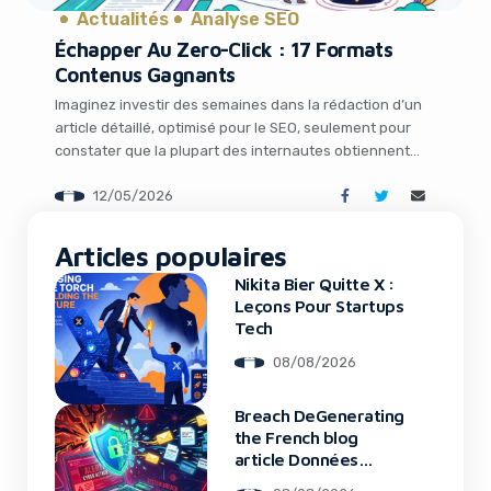
Actualités
Analyse SEO
Échapper Au Zero-Click : 17 Formats
Contenus Gagnants
Imaginez investir des semaines dans la rédaction d’un
article détaillé, optimisé pour le SEO, seulement pour
constater que la plupart des internautes obtiennent
leur réponse directement sur Google sans jamais visiter
12/05/2026
votre site. Ce scénario n’est plus une hypothèse : il
s’agit de la nouvelle réalité du web en 2026. L’ère du
It looks like you're
zero-click redéfinit complètement […]
Articles populaires
using an ad-blocker!
Nikita Bier Quitte X :
Leçons Pour Startups
Tech
08/08/2026
Breach DeGenerating
the French blog
article Données
Framework : Tous