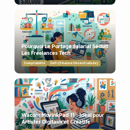
Pourquoi Le Portage Salarial Séduit
Les Freelances Tech
Comptabilité
DeFi (Finance Décentralisée)
Wacom MovinkPad 11 : Idéal pour
Artistes Digitaux et Créatifs