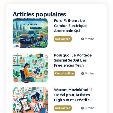
Articles populaires
Ford Fathom : Le
Camion Électrique
Abordable Qui
Bouleverse Le
Actualités
9 mins
Marché
Pourquoi Le Portage
Salarial Séduit Les
Freelances Tech
Comptabilité
9 mins
Wacom MovinkPad 11
: Idéal pour Artistes
Digitaux et Créatifs
Actualités
8 mins