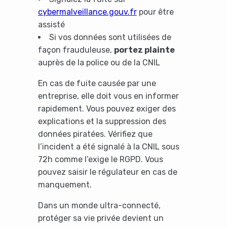
cybermalveillance.gouv.fr
pour être
assisté
Si vos données sont utilisées de
façon frauduleuse,
portez plainte
auprès de la police ou de la CNIL
It looks like you're
En cas de fuite causée par une
using an ad-blocker!
entreprise, elle doit vous en informer
rapidement. Vous pouvez exiger des
explications et la suppression des
données piratées. Vérifiez que
l’incident a été signalé à la CNIL sous
72h comme l’exige le RGPD. Vous
pouvez saisir le régulateur en cas de
manquement.
Dans un monde ultra-connecté,
protéger sa vie privée devient un
Yes, I will turn off Ad-Blocker