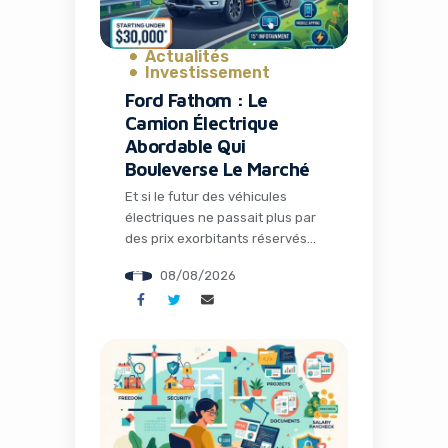
Actualités
Investissement
Ford Fathom : Le
Camion Électrique
Abordable Qui
Bouleverse Le Marché
Et si le futur des véhicules
électriques ne passait plus par
des prix exorbitants réservés
aux élites, mais par un camion
08/08/2026
accessible qui démocratise la
mobilité durable ? Ford vient de
frapper un grand coup avec
l’annonce du Fathom, un pick-
up électrique qui démarre à
seulement 28 350 dollars. Pour
les entrepreneurs, les
marketeurs digitaux […]