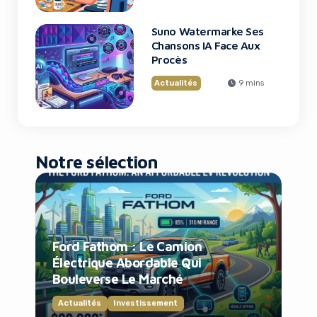
Suno Watermarke Ses
Chansons IA Face Aux
Procès
Actualités
9 mins
Notre sélection
Ford Fathom : Le Camion
Électrique Abordable Qui
Bouleverse Le Marché
Actualités
Investissement