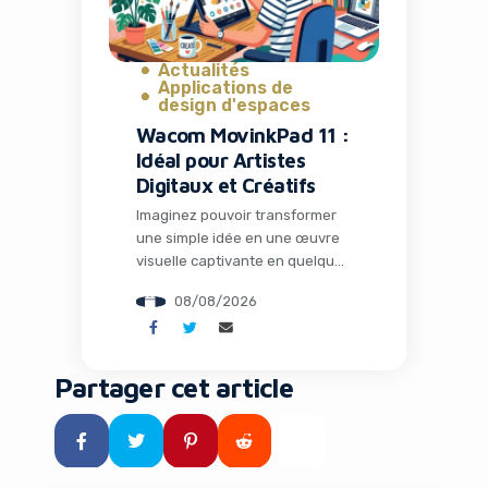
recherchée. C’est précisément
à ce moment que le […]
Actualités
Applications de
design d'espaces
Wacom MovinkPad 11 :
Idéal pour Artistes
Digitaux et Créatifs
Imaginez pouvoir transformer
une simple idée en une œuvre
visuelle captivante en quelques
minutes, sans quitter votre
08/08/2026
canapé ou votre bureau
nomade. Dans un monde où le
contenu visuel règne en maître
sur les réseaux sociaux et les
Partager cet article
campagnes marketing,
disposer du bon outil peut faire
toute la différence entre un
projet amateur et une […]