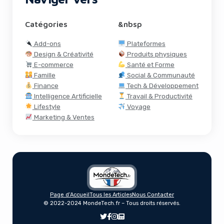
Catégories
&nbsp
Add-ons
Plateformes
Design & Créativité
Produits physiques
E-commerce
Santé et Forme
Famille
Social & Communauté
Finance
Tech & Développement
Intelligence Artificielle
Travail & Productivité
Lifestyle
Voyage
Marketing & Ventes
Page d’Accueil
Tous les Articles
Nous Contacter
Mission Barns Révolutionne la Viande
© 2022-2024 MondeTech.fr – Tous droits réservés.
Végétale