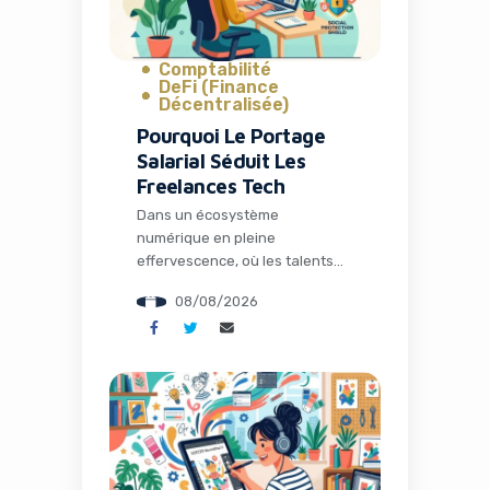
Comptabilité
DeFi (Finance
Décentralisée)
Pourquoi Le Portage
Salarial Séduit Les
Freelances Tech
Dans un écosystème
numérique en pleine
effervescence, où les talents
tech sont plus demandés que
08/08/2026
jamais, de nombreux
développeurs, chefs de projet
et consultants IT font le choix
audacieux de l’indépendance.
Pourtant, après les premiers
mois d’euphorie, une réalité
administrative souvent lourde
vient ternir cette liberté tant