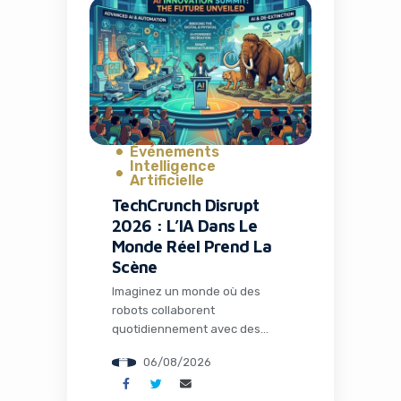
passé avec la fermeture de TV
Time, une application culte qui
avait conquis plus de 26
millions d’installations. Mais
l’histoire ne s’arrête pas […]
Événements
Intelligence
Artificielle
TechCrunch Disrupt
2026 : L’IA Dans Le
Monde Réel Prend La
Scène
Imaginez un monde où des
robots collaborent
quotidiennement avec des
humains dans les usines, où
06/08/2026
l’intelligence artificielle opère
loin de tout cloud dans des