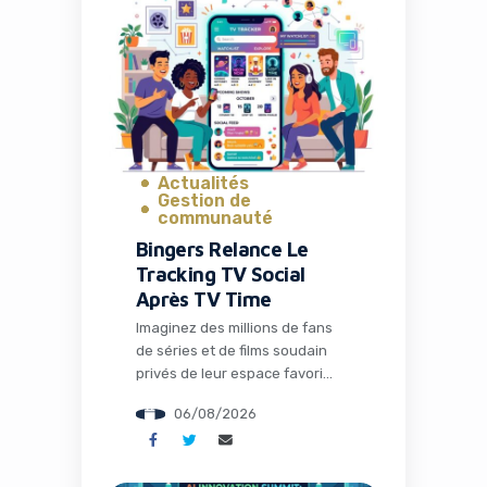
Naïve, une startup qui vient de
lever 28,5 millions de dollars
pour transformer radicalement
la façon dont les entrepreneurs
et les développeurs lancent et
gèrent […]
Actualités
Gestion de
communauté
Bingers Relance Le
Tracking TV Social
Après TV Time
Imaginez des millions de fans
de séries et de films soudain
privés de leur espace favori
pour discuter théories,
06/08/2026
partager memes et suivre leurs
visionnages en communauté.
C’est exactement ce qui s’est