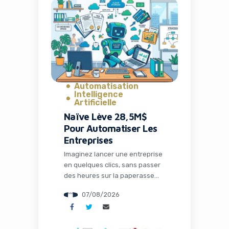
Automatisation
Intelligence
Artificielle
Naïve Lève 28,5M$
Pour Automatiser Les
Entreprises
Imaginez lancer une entreprise
en quelques clics, sans passer
des heures sur la paperasse
administrative, la configuration
07/08/2026
des outils ou la recherche de
solutions techniques. C’est
précisément ce que propose