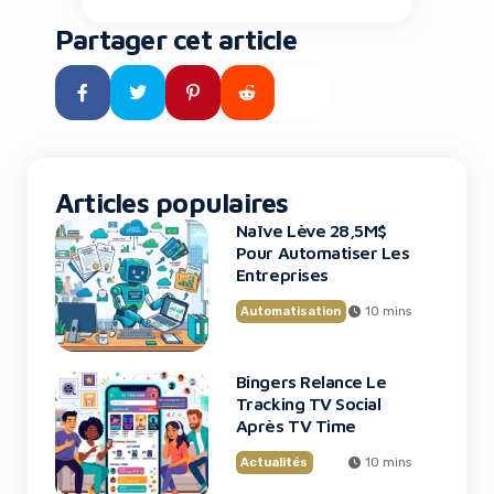
environnements extrêmes, et
où des espèces éteintes depuis
Partager cet article
des millénaires pourraient
fouler à nouveau notre planète
grâce à la biologie de synthèse.
Ce n’est plus de la science-
fiction : c’est le […]
Articles populaires
Naïve Lève 28,5M$
Pour Automatiser Les
Entreprises
Automatisation
10 mins
Bingers Relance Le
Tracking TV Social
Après TV Time
Actualités
10 mins