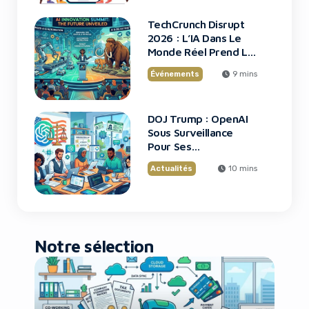
TechCrunch Disrupt
2026 : L’IA Dans Le
Monde Réel Prend La
Scène
Événements
9 mins
DOJ Trump : OpenAI
Sous Surveillance
Pour Ses
Recrutements
Actualités
10 mins
Notre sélection