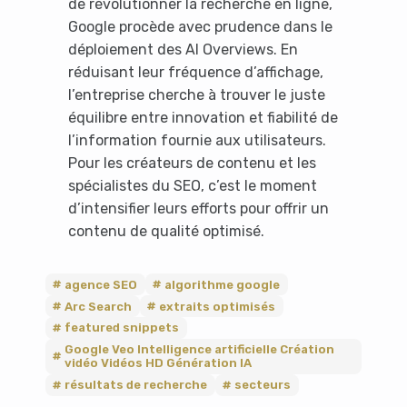
de révolutionner la recherche en ligne,
using an ad-blocker!
Google procède avec prudence dans le
déploiement des AI Overviews. En
réduisant leur fréquence d’affichage,
l’entreprise cherche à trouver le juste
équilibre entre innovation et fiabilité de
l’information fournie aux utilisateurs.
Pour les créateurs de contenu et les
spécialistes du SEO, c’est le moment
d’intensifier leurs efforts pour offrir un
contenu de qualité optimisé.
Yes, I will turn off Ad-Blocker
agence SEO
algorithme google
No Thanks
Arc Search
extraits optimisés
featured snippets
Google Veo Intelligence artificielle Création
vidéo Vidéos HD Génération IA
résultats de recherche
secteurs