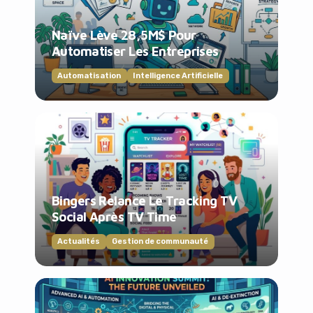
Naïve Lève 28,5M$ Pour
Automatiser Les Entreprises
Automatisation
Intelligence Artificielle
Bingers Relance Le Tracking TV
Social Après TV Time
Actualités
Gestion de communauté