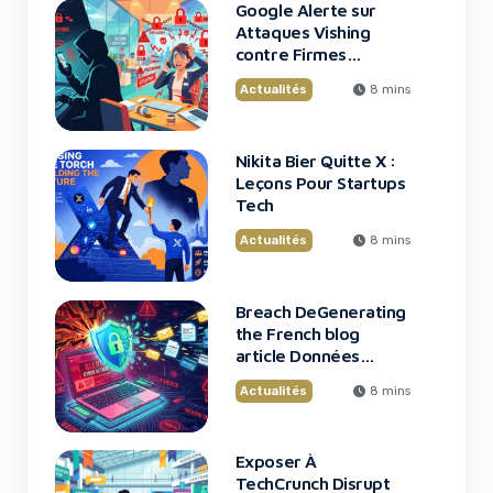
Google Alerte sur
Attaques Vishing
contre Firmes
Financières
Actualités
8 mins
Nikita Bier Quitte X :
Leçons Pour Startups
Tech
Actualités
8 mins
Breach DeGenerating
the French blog
article Données
Framework : Tous
Actualités
8 mins
Les Clients Touchés
Exposer À
TechCrunch Disrupt