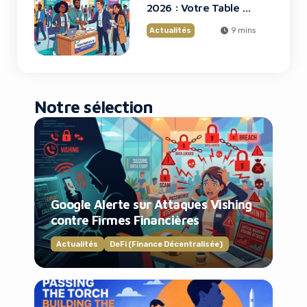
2026 : Votre Table Au
Cœur De L’Innovation
Actualités
9 mins
Notre sélection
Google Alerte sur Attaques Vishing
contre Firmes Financières
Actualités
DeFi (Finance Décentralisée)