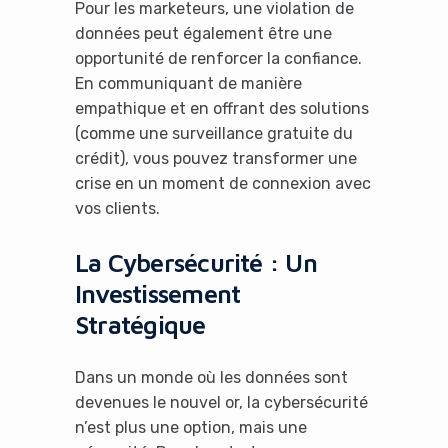
Pour les marketeurs, une violation de
données peut également être une
opportunité de renforcer la confiance.
En communiquant de manière
It looks like you're
empathique et en offrant des solutions
(comme une surveillance gratuite du
using an ad-blocker!
crédit), vous pouvez transformer une
crise en un moment de connexion avec
vos clients.
La Cybersécurité : Un
Investissement
Stratégique
Dans un monde où les données sont
devenues le nouvel or, la cybersécurité
Yes, I will turn off Ad-Blocker
n’est plus une option, mais une