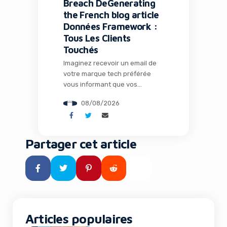
Breach DeGenerating
the French blog article
Données Framework :
Tous Les Clients
Touchés
Imaginez recevoir un email de
votre marque tech préférée
vous informant que vos
données personnelles ont été
08/08/2026
volées. C’est exactement ce qui
vient d’arriver aux clients de
Framework, le pionnier des
ordinateurs modulaires et
Partager cet article
réparables. Cette affaire, loin
d’être un simple incident isolé,
révèle les vulnérabilités
persistantes des écosystèmes
technologiques modernes et
pose des questions […]
Articles populaires