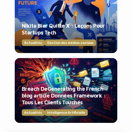
Nikita Bier Quitte X : Leçons Pour
Startups Tech
Actualités
Gestion des médias sociaux
Breach DeGenerating the French
blog article Données Framework :
Tous Les Clients Touchés
Actualités
Intelligence Artificielle