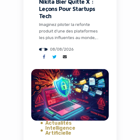
Nikita Bier Quitte X :
Leçons Pour Startups
Tech
Imaginez piloter la refonte
produit d’une des plateformes
les plus influentes au monde,
lancer 30 fonctionnalités en un
08/08/2026
an, tout en naviguant dans un
océan de controverses
médiatiques. C’est précisément
le défi que Nikita Bier a relevé
en tant que Head of Product
chez X, avant d’annoncer son
départ ce mois d’août 2026.
Pour les […]
Actualités
Intelligence
Artificielle