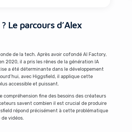
d ? Le parcours d’Alex
onde de la tech. Après avoir cofondé AI Factory,
n 2020, il a pris les rênes de la génération IA
s like you're using an ad-
tise a été déterminante dans le développement
urd’hui, avec Higgsfield, il applique cette
lus accessible et puissant.
e compréhension fine des besoins des créateurs
eteurs savent combien il est crucial de produire
field répond précisément à cette problématique
 de vidéos.
Yes, I will turn off Ad-Blocker
No Thanks