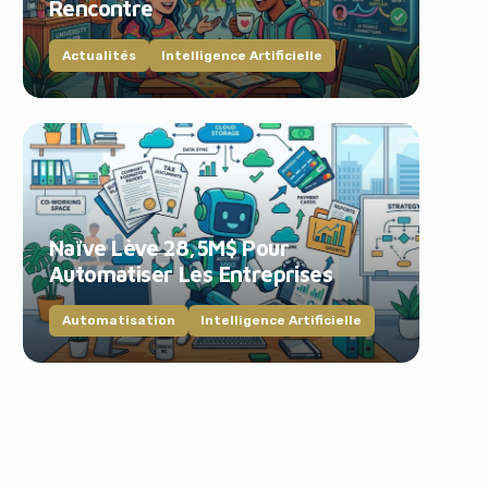
Rencontre
Actualités
Intelligence Artificielle
Naïve Lève 28,5M$ Pour
Automatiser Les Entreprises
Automatisation
Intelligence Artificielle