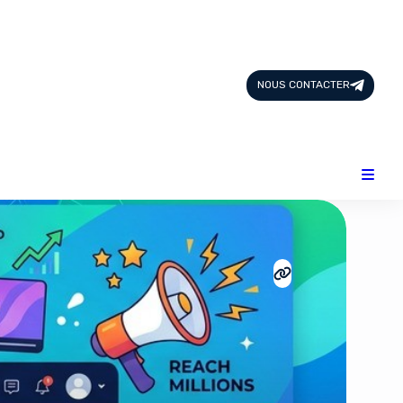
Page d'Accueil
Tous les Articles
NOUS CONTACTER
Nous Contacter
Catégories
Add-ons
Design & Créativité
E-commerce
Famille
Finance
Intelligence Artificielle
Lifestyle
Marketing & Ventes
Plateformes
Produits physiques