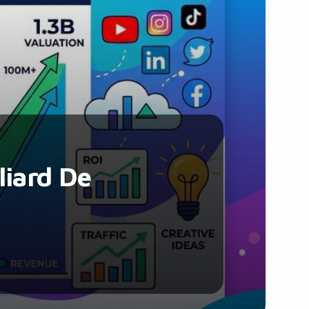
Santé et Forme
Social & Communauté
Tech & Développement
Travail & Productivité
Voyage
liard De