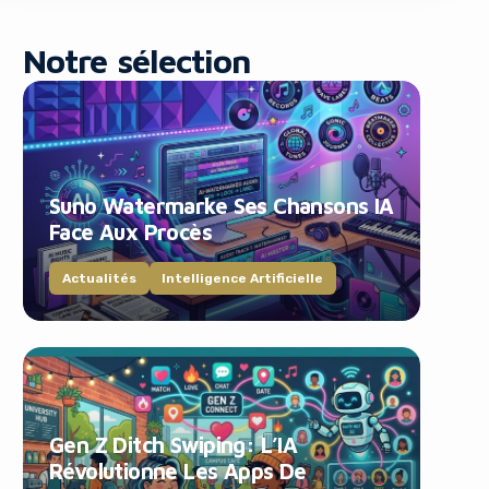
Notre sélection
Suno Watermarke Ses Chansons IA
blocker!
Face Aux Procès
Actualités
Intelligence Artificielle
Gen Z Ditch Swiping: L’IA
Révolutionne Les Apps De