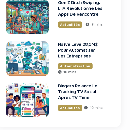
Gen Z Ditch Swiping:
L’IA Révolutionne Les
Apps De Rencontre
9 mins
Actualités
Naïve Lève 28,5M$
Pour Automatiser
Les Entreprises
Automatisation
10 mins
Bingers Relance Le
Tracking TV Social
Après TV Time
10 mins
Actualités