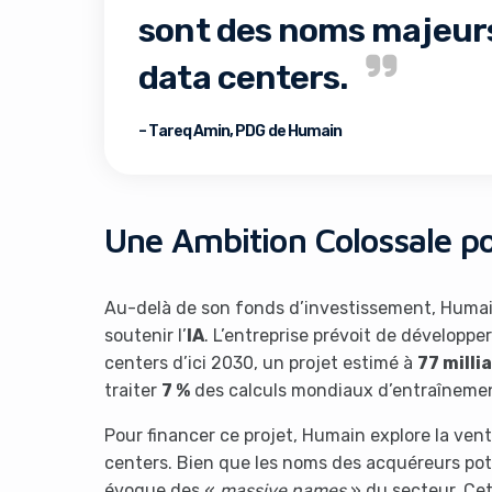
sont des noms majeurs
data centers.
– Tareq Amin, PDG de Humain
Une Ambition Colossale po
Au-delà de son fonds d’investissement, Humai
soutenir l’
IA
. L’entreprise prévoit de développ
centers d’ici 2030, un projet estimé à
77 milli
traiter
7 %
des calculs mondiaux d’entraînement e
Pour financer ce projet, Humain explore la vent
centers. Bien que les noms des acquéreurs pote
évoque des «
massive names
» du secteur. Cet