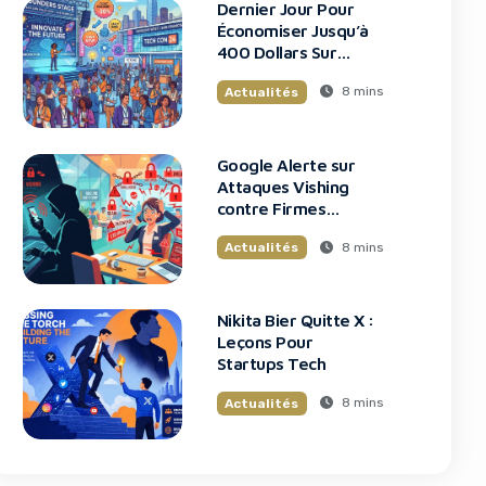
Dernier Jour Pour
Économiser Jusqu’à
400 Dollars Sur
TechCrunch Disrupt
8 mins
Actualités
2026
Google Alerte sur
Attaques Vishing
contre Firmes
Financières
8 mins
Actualités
Nikita Bier Quitte X :
Leçons Pour
Startups Tech
8 mins
Actualités