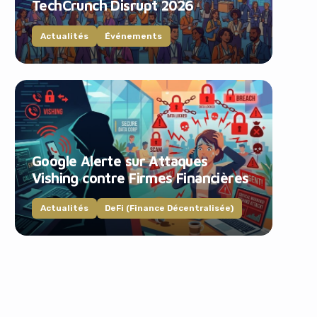
TechCrunch Disrupt 2026
Actualités
Événements
Google Alerte sur Attaques
Vishing contre Firmes Financières
Actualités
DeFi (Finance Décentralisée)