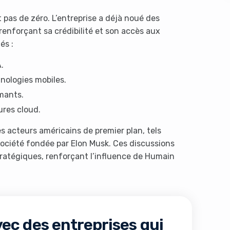
 pas de zéro. L’entreprise a déjà noué des
enforçant sa crédibilité et son accès aux
és :
.
nologies mobiles.
mants.
s like you're using an ad-
ures cloud.
s acteurs américains de premier plan, tels
 société fondée par Elon Musk. Ces discussions
tratégiques, renforçant l’influence de Humain
Yes, I will turn off Ad-Blocker
No Thanks
ec des entreprises qui