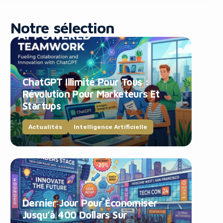
Notre sélection
ChatGPT Illimité Pour Tous :
Révolution Pour Marketeurs Et
blocker!
Startups
Actualités
Intelligence Artificielle
Dernier Jour Pour Économiser
Jusqu’à 400 Dollars Sur