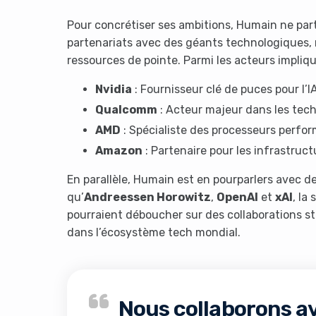
Pour concrétiser ses ambitions, Humain ne part
partenariats avec des géants technologiques, r
ressources de pointe. Parmi les acteurs impliqu
Nvidia
: Fournisseur clé de puces pour l’IA
Qualcomm
: Acteur majeur dans les tech
AMD
: Spécialiste des processeurs perfor
It look
Amazon
: Partenaire pour les infrastruct
En parallèle, Humain est en pourparlers avec de
qu’
Andreessen Horowitz
,
OpenAI
et
xAI
, la
pourraient déboucher sur des collaborations s
dans l’écosystème tech mondial.
Nous collaborons av