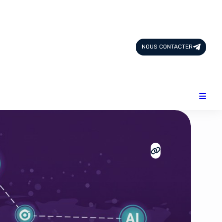
Page d'Accueil
Tous les Articles
NOUS CONTACTER
Nous Contacter
Catégories
Add-ons
Design & Créativité
E-commerce
Famille
Finance
Intelligence Artificielle
Lifestyle
Marketing & Ventes
Plateformes
Produits physiques