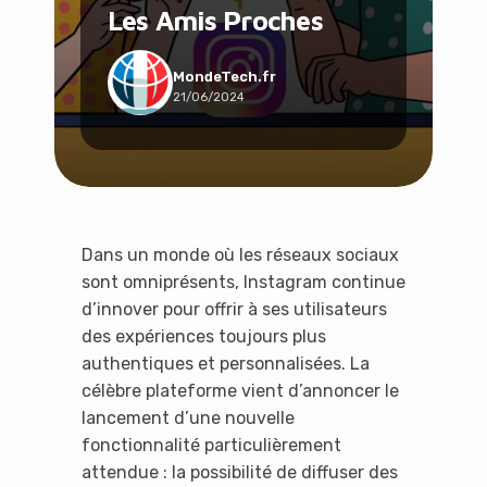
Les Amis Proches
Social & Communauté
Tech & Développement
Travail & Productivité
MondeTech.fr
21/06/2024
Voyage
Dans un monde où les réseaux sociaux
sont omniprésents, Instagram continue
d’innover pour offrir à ses utilisateurs
des expériences toujours plus
authentiques et personnalisées. La
célèbre plateforme vient d’annoncer le
lancement d’une nouvelle
fonctionnalité particulièrement
attendue : la possibilité de diffuser des