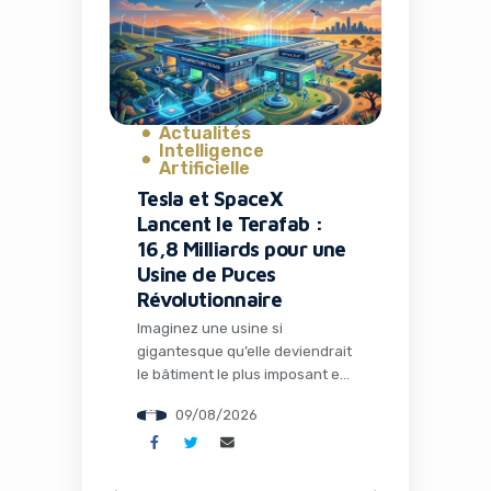
Yes, I will turn off Ad-Blocker
No Thanks
Actualités
Intelligence
Artificielle
Tesla et SpaceX
Lancent le Terafab :
16,8 Milliards pour une
Usine de Puces
Révolutionnaire
Imaginez une usine si
gigantesque qu’elle deviendrait
le bâtiment le plus imposant et
le plus précieux de la planète.
09/08/2026
C’est exactement le projet
ambitieux que Tesla et SpaceX
viennent d’annoncer : le
Terafab, une fabrique de semi-