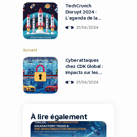
TechCrunch
Disrupt 2024 :
L’agenda de la
Space Stage
21/06/2024
dévoilé
Suivant
It looks like you're
Cyberattaques
chez CDK Global :
using an ad-blocker!
Impacts sur les
Concessionnaires
21/06/2024
Automobiles US
À lire également