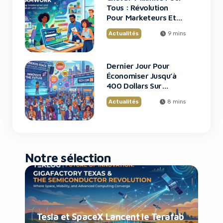
Tous : Révolution
Pour Marketeurs Et
Startups
Actualités
9 mins
Dernier Jour Pour
Économiser Jusqu’à
400 Dollars Sur
TechCrunch Disrupt
Actualités
8 mins
2026
Notre sélection
Tesla et SpaceX Lancent le Terafab