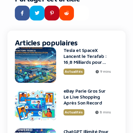
professionnels du marketing,
les entrepreneurs et les
équipes de startups, cette
évolution représente bien plus
qu’une simple mise à […]
Articles populaires
Tesla et SpaceX
Lancent le Terafab :
16,8 Milliards pour
une Usine de Puces
Actualités
9 mins
Révolutionnaire
eBay Parie Gros Sur
Le Live Shopping
Après Son Record
Actualités
8 mins
ChatGPT Illimité Pour