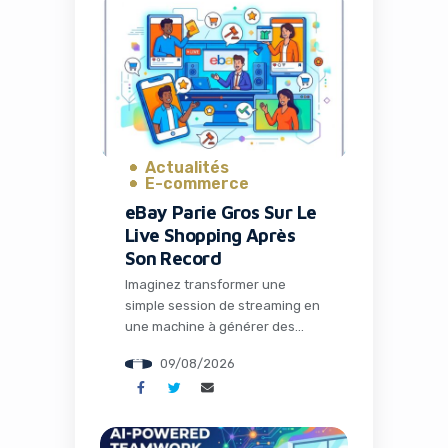
conducteurs révolutionnaire au
Texas qui pourrait redéfinir
l’avenir de l’intelligence
artificielle et de la robotique.
Pour les entrepreneurs, les […]
Actualités
E-commerce
eBay Parie Gros Sur Le
Live Shopping Après
Son Record
Imaginez transformer une
simple session de streaming en
une machine à générer des
ventes multipliées par trois.
09/08/2026
C’est précisément ce que vit
eBay en ce moment avec son
ambitieux pari sur le live
shopping. Alors que le géant du