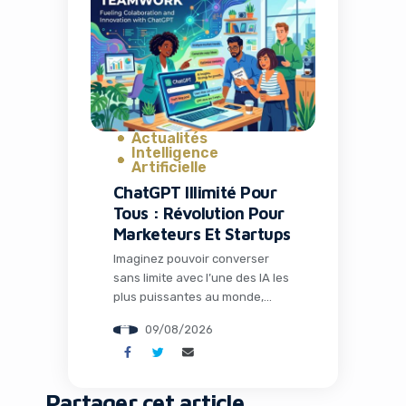
e-commerce dévoile des
résultats exceptionnels pour
son deuxième trimestre 2026,
une tendance claire émerge : le
[…]
Actualités
Intelligence
Artificielle
ChatGPT Illimité Pour
Tous : Révolution Pour
Marketeurs Et Startups
Imaginez pouvoir converser
sans limite avec l’une des IA les
plus puissantes au monde,
sans payer un centime. C’est
09/08/2026
désormais une réalité grâce à
la dernière annonce d’OpenAI
qui bouleverse l’accès à
l’intelligence artificielle. Pour les
Partager cet article