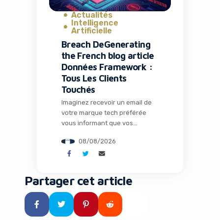
Actualités
Intelligence
Artificielle
Breach DeGenerating
the French blog article
Données Framework :
Tous Les Clients
Touchés
Imaginez recevoir un email de
votre marque tech préférée
vous informant que vos
données personnelles ont été
08/08/2026
volées. C’est exactement ce qui
vient d’arriver aux clients de
Framework, le pionnier des
ordinateurs modulaires et
Partager cet article
réparables. Cette affaire, loin
d’être un simple incident isolé,
révèle les vulnérabilités
persistantes des écosystèmes