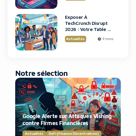
Exposer À
TechCrunch Disrupt
2026 : Votre Table Au
Cœur De L’Innovation
Actualités
9 mins
Notre sélection
Google Alerte sur Attaques Vishing
contre Firmes Financières
Actualités
DeFi (Finance Décentralisée)