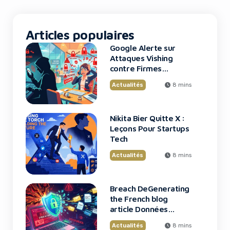
technologiques modernes et
pose des questions […]
Articles populaires
Google Alerte sur
Attaques Vishing
contre Firmes
Financières
Actualités
8 mins
Nikita Bier Quitte X :
Leçons Pour Startups
Tech
Actualités
8 mins
Breach DeGenerating
the French blog
article Données
Framework : Tous
Actualités
8 mins
Les Clients Touchés