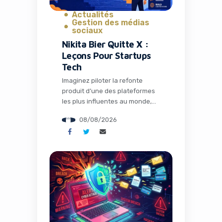
Actualités
Gestion des médias
sociaux
Nikita Bier Quitte X :
Leçons Pour Startups
Tech
Imaginez piloter la refonte
produit d’une des plateformes
les plus influentes au monde,
lancer 30 fonctionnalités en un
08/08/2026
an, tout en naviguant dans un
océan de controverses
médiatiques. C’est précisément
le défi que Nikita Bier a relevé
en tant que Head of Product
chez X, avant d’annoncer son
départ ce mois d’août 2026.
Pour les […]