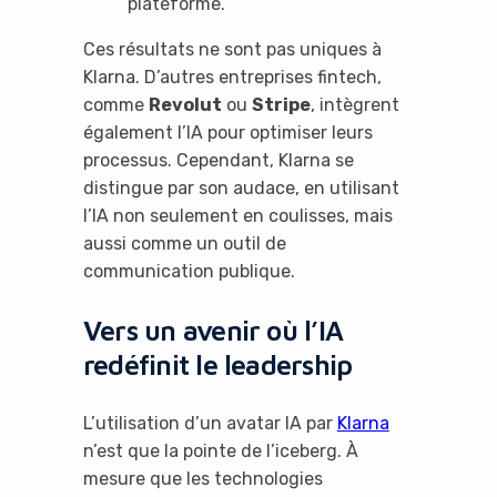
plateforme.
Ces résultats ne sont pas uniques à
Klarna. D’autres entreprises fintech,
comme
Revolut
ou
Stripe
, intègrent
également l’IA pour optimiser leurs
processus. Cependant, Klarna se
It looks like you're
distingue par son audace, en utilisant
using an ad-blocker!
l’IA non seulement en coulisses, mais
aussi comme un outil de
communication publique.
Vers un avenir où l’IA
redéfinit le leadership
L’utilisation d’un avatar IA par
Klarna
n’est que la pointe de l’iceberg. À
mesure que les technologies