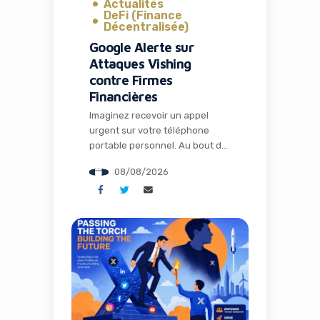
Actualités
DeFi (Finance
Décentralisée)
Google Alerte sur
Attaques Vishing
contre Firmes
Financières
Imaginez recevoir un appel
urgent sur votre téléphone
portable personnel. Au bout du
fil, un collègue semble paniqué :
08/08/2026
un problème technique bloque
l’accès à un dossier critique
pour une fusion-acquisition
imminente. Quelques clics plus
tard, vos identifiants et codes
MFA sont compromis. C’est
exactement ce qui arrive aux
employés de grandes firmes
financières américaines […]