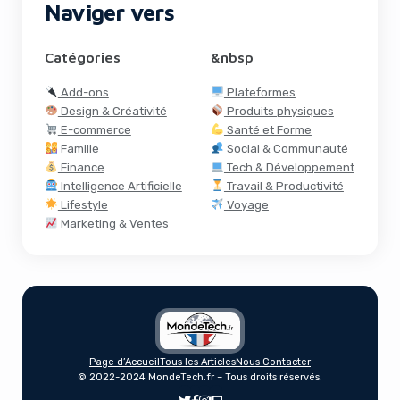
Naviger vers
Catégories
&nbsp
Add-ons
Plateformes
Design & Créativité
Produits physiques
E-commerce
Santé et Forme
Famille
Social & Communauté
Finance
Tech & Développement
Intelligence Artificielle
Travail & Productivité
Lifestyle
Voyage
Marketing & Ventes
Page d’Accueil
Tous les Articles
Nous Contacter
Chevy Silverado EV : Pourquoi Les Achats
© 2022-2024 MondeTech.fr – Tous droits réservés.
Tardent Tant ?