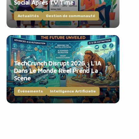
Social Après TV Time
Actualités
Gestion de communauté
TechCrunch Disrupt 2026 : L’IA
Dans Le Monde Réel Prend La
Scène
Événements
Intelligence Artificielle