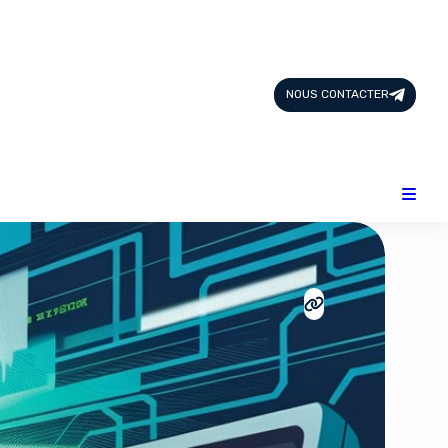
Page d'Accueil
Tous les Articles
NOUS CONTACTER
Nous Contacter
Catégories
Add-ons
Design & Créativité
E-commerce
Famille
Finance
Intelligence Artificielle
Lifestyle
Marketing & Ventes
Plateformes
Produits physiques