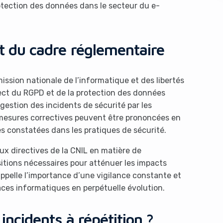
protection des données dans le secteur du e-
 et du cadre réglementaire
ission nationale de l’informatique et des libertés
pect du RGPD et de la protection des données
s like you're using an ad-
 gestion des incidents de sécurité par les
 mesures correctives peuvent être prononcées en
les constatées dans les pratiques de sécurité.
x directives de la CNIL en matière de
ositions nécessaires pour atténuer les impacts
appelle l’importance d’une vigilance constante et
es informatiques en perpétuelle évolution.
Yes, I will turn off Ad-Blocker
No Thanks
 incidents à répétition ?