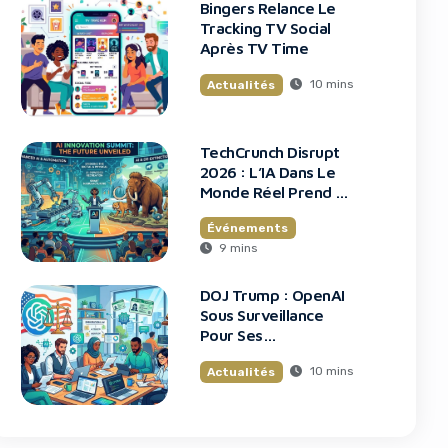
Bingers Relance Le
Tracking TV Social
Après TV Time
10 mins
Actualités
TechCrunch Disrupt
2026 : L’IA Dans Le
Monde Réel Prend La
Scène
Événements
9 mins
DOJ Trump : OpenAI
Sous Surveillance
Pour Ses
Recrutements
10 mins
Actualités