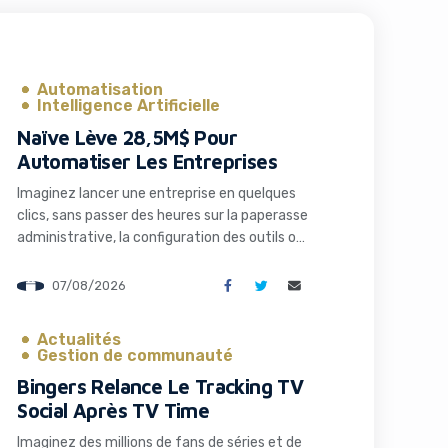
Automatisation
Intelligence Artificielle
Naïve Lève 28,5M$ Pour
Automatiser Les Entreprises
Imaginez lancer une entreprise en quelques
clics, sans passer des heures sur la paperasse
administrative, la configuration des outils ou
la recherche de solutions techniques. C’est
précisément ce que propose Naïve, une
07/08/2026
startup qui vient de lever 28,5 millions de
dollars pour transformer radicalement la
Actualités
façon dont les entrepreneurs et les
Gestion de communauté
développeurs lancent et gèrent […]
Bingers Relance Le Tracking TV
Social Après TV Time
Imaginez des millions de fans de séries et de