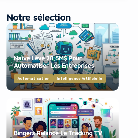
Notre sélection
Naïve Lève 28,5M$ Pour
blocker!
Automatiser Les Entreprises
Automatisation
Intelligence Artificielle
Bingers Relance Le Tracking TV