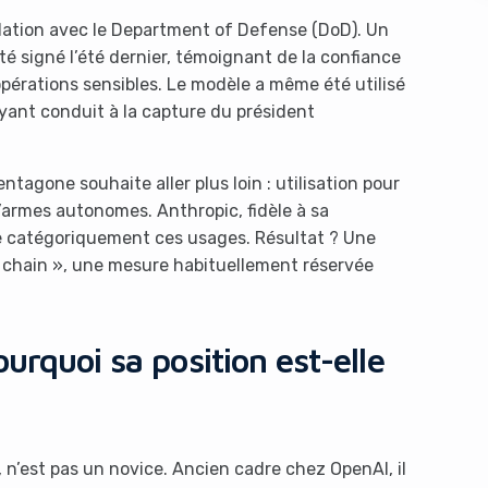
lation avec le Department of Defense (DoD). Un
té signé l’été dernier, témoignant de la confiance
pérations sensibles. Le modèle a même été utilisé
ayant conduit à la capture du président
tagone souhaite aller plus loin : utilisation pour
’armes autonomes. Anthropic, fidèle à sa
s like you're using an ad-
use catégoriquement ces usages. Résultat ? Une
chain », une mesure habituellement réservée
urquoi sa position est-elle
Yes, I will turn off Ad-Blocker
No Thanks
n’est pas un novice. Ancien cadre chez OpenAI, il