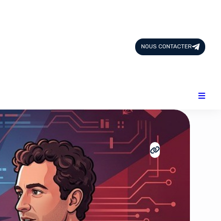
Page d'Accueil
Tous les Articles
NOUS CONTACTER
Nous Contacter
Catégories
Add-ons
Design & Créativité
E-commerce
Famille
Finance
Intelligence Artificielle
Lifestyle
Marketing & Ventes
Plateformes
Produits physiques