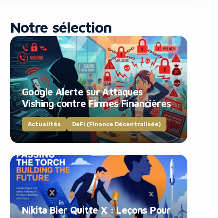
Notre sélection
Google Alerte sur Attaques
blocker!
Vishing contre Firmes Financières
Actualités
DeFi (Finance Décentralisée)
Nikita Bier Quitte X : Leçons Pour