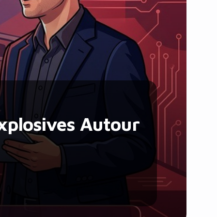
Santé et Forme
Social & Communauté
Tech & Développement
Travail & Productivité
Voyage
xplosives Autour