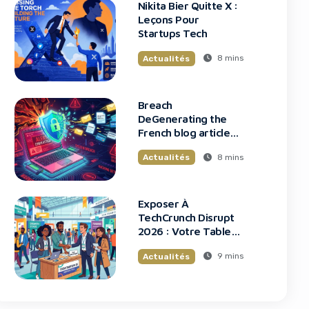
Nikita Bier Quitte X :
Leçons Pour
Startups Tech
8 mins
Actualités
Breach
DeGenerating the
French blog article
Données Framework
8 mins
Actualités
: Tous Les Clients
Touchés
Exposer À
TechCrunch Disrupt
2026 : Votre Table
Au Cœur De
9 mins
Actualités
L’Innovation