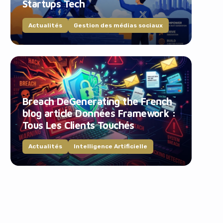
Startups Tech
Actualités
Gestion des médias sociaux
Breach DeGenerating the French
blog article Données Framework :
Tous Les Clients Touchés
Actualités
Intelligence Artificielle