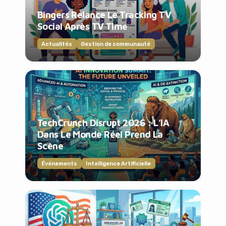
Bingers Relance Le Tracking TV
Social Après TV Time
Actualités
Gestion de communauté
TechCrunch Disrupt 2026 : L’IA
Dans Le Monde Réel Prend La
Scène
Événements
Intelligence Artificielle