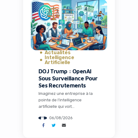
où des espèces éteintes depuis
des millénaires pourraient
fouler à nouveau notre planète
grâce à la biologie de synthèse.
Ce n’est plus de la science-
fiction : c’est le […]
Actualités
Intelligence
Artificielle
DOJ Trump : OpenAI
Sous Surveillance Pour
Ses Recrutements
Imaginez une entreprise à la
pointe de l’intelligence
artificielle qui voit
soudainement ses pratiques de
06/08/2026
recrutement scrutées au plus
haut niveau par le
gouvernement américain. C’est