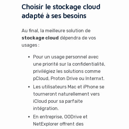
using an ad-blocker!
Choisir le stockage cloud
adapté à ses besoins
Au final, la meilleure solution de
stockage cloud
dépendra de vos
usages :
Pour un usage personnel avec
une priorité sur la confidentialité,
privilégiez les solutions comme
pCloud, Proton Drive ou Internxt.
Yes, I will turn off Ad-Blocker
Les utilisateurs Mac et iPhone se
tourneront naturellement vers
No Thanks
iCloud pour sa parfaite
intégration.
En entreprise, OODrive et
NetExplorer offrent des