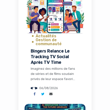
Actualités
Gestion de
communauté
Bingers Relance Le
Tracking TV Social
Après TV Time
Imaginez des millions de fans
de séries et de films soudain
privés de leur espace favori
pour discuter théories,
06/08/2026
partager memes et suivre leurs
visionnages en communauté.
C’est exactement ce qui s’est
passé avec la fermeture de TV
Time, une application culte qui