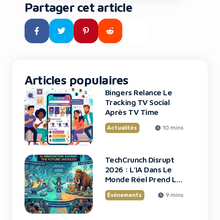
exactement ce qui arrive à
Partager cet article
OpenAI en ce mois d’août 2026.
Le Department of Justice (DOJ)
sous l’administration Trump a
annoncé une surveillance de
trois ans sur les processus […]
Articles populaires
Bingers Relance Le
Tracking TV Social
Après TV Time
Actualités
10 mins
TechCrunch Disrupt
2026 : L’IA Dans Le
Monde Réel Prend La
Scène
Événements
9 mins