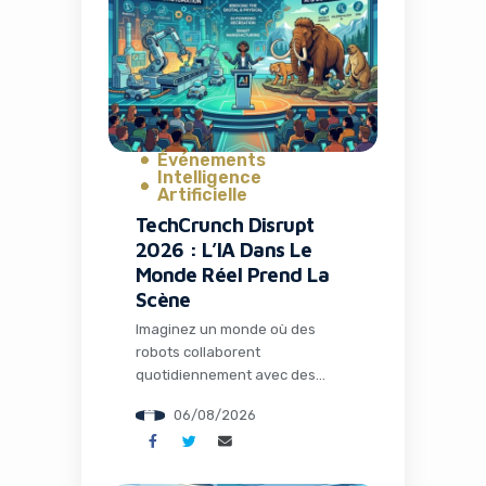
avait conquis plus de 26
millions d’installations. Mais
l’histoire ne s’arrête pas […]
Événements
Intelligence
Artificielle
TechCrunch Disrupt
2026 : L’IA Dans Le
Monde Réel Prend La
Scène
Imaginez un monde où des
robots collaborent
quotidiennement avec des
humains dans les usines, où
06/08/2026
l’intelligence artificielle opère
loin de tout cloud dans des
environnements extrêmes, et