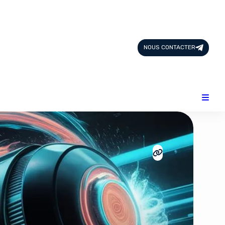
Page d'Accueil
Tous les Articles
NOUS CONTACTER
Nous Contacter
Catégories
Add-ons
Design & Créativité
E-commerce
Famille
Finance
Intelligence Artificielle
Lifestyle
Marketing & Ventes
Plateformes
Produits physiques