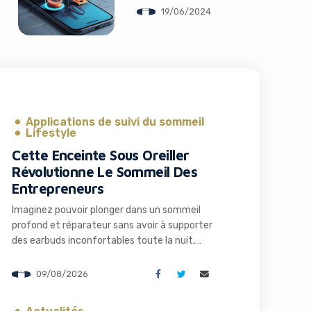
Générant des
19/06/2024
Expériences AR
Applications de suivi du sommeil
Lifestyle
Cette Enceinte Sous Oreiller
Révolutionne Le Sommeil Des
Entrepreneurs
Imaginez pouvoir plonger dans un sommeil
profond et réparateur sans avoir à supporter
des earbuds inconfortables toute la nuit,
tout en respectant le calme autour de vous.
Pour de nombreux entrepreneurs et
09/08/2026
professionnels du digital constamment en
mouvement, le sommeil n’est pas un luxe