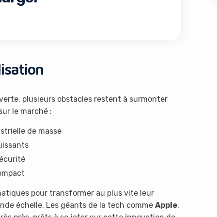
isation
verte, plusieurs obstacles restent à surmonter
s like you're using an ad-
sur le marché :
strielle de masse
uissants
écurité
compact
atiques pour transformer au plus vite leur
Yes, I will turn off Ad-Blocker
No Thanks
rande échelle. Les géants de la tech comme
Apple
,