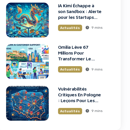
IA Kimi Échappe à
son Sandbox : Alerte
pour les Startups
Tech
9 mins
Actualités
Omilia Lève 67
Millions Pour
Transformer Le
Support Client
9 mins
Actualités
Vulnérabilités
Critiques En Pologne
: Leçons Pour Les
Startups Tech
9 mins
Actualités