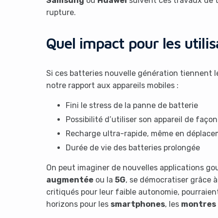
Samsung
ou
Huawei
suivent ces travaux de tr
rupture.
Quel impact pour les utilis
Si ces batteries nouvelle génération tiennent l
notre rapport aux appareils mobiles :
Fini le stress de la panne de batterie
Possibilité d’utiliser son appareil de faço
Recharge ultra-rapide, même en déplac
Durée de vie des batteries prolongée
On peut imaginer de nouvelles applications g
augmentée
ou la
5G
, se démocratiser grâce 
critiqués pour leur faible autonomie, pourraien
horizons pour les
smartphones
, les
montres