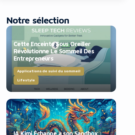
Notre sélection
Cette Enceinte Sous Oreiller
Révolutionne Le Sommeil Des
Entrepreneurs
blocker!
Applications de suivi du sommeil
Lifestyle
IA Kimi Échappe à son Sandbox :