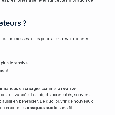
ès près, prêts à se jeter sur cette innovation de
ateurs ?
eurs promesses, elles pourraient révolutionner
n plus intensive
ement
ourmandes en énergie, comme la
réalité
à cette avancée. Les objets connectés, souvent
t aussi en bénéficier. De quoi ouvrir de nouveaux
ou encore les
casques audio
sans fil.