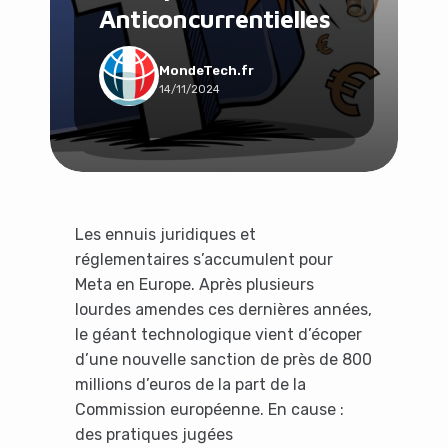
Anticoncurrentielles
Social & Communauté
Tech & Développement
Travail & Productivité
MondeTech.fr
14/11/2024
Voyage
Les ennuis juridiques et
réglementaires s’accumulent pour
Meta en Europe. Après plusieurs
lourdes amendes ces dernières années,
le géant technologique vient d’écoper
d’une nouvelle sanction de près de 800
millions d’euros de la part de la
Commission européenne. En cause :
des pratiques jugées