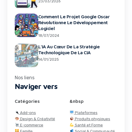
23/03/2026
Comment Le Projet Google Oscar
Révolutionne Le Développement
Logiciel
18/07/2024
L’IA Au Cœur De La Stratégie
Technologique De La CIA
14/01/2025
Nos liens
Naviger vers
Catégories
&nbsp
Add-ons
Plateformes
Design & Créativité
Produits physiques
E-commerce
Santé et Forme
Famille
Social & Communauté