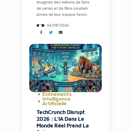
Imaginez des millions de fans
de séries et de films soudain
privés de leur espace favori
pour discuter théories,
06/08/2026
partager memes et suivre leurs
visionnages en communauté.
C’est exactement ce qui s’est
passé avec la fermeture de TV
Time, une application culte qui
avait conquis plus de 26
millions d’installations. Mais
l’histoire ne s’arrête pas […]
Événements
Intelligence
Artificielle
TechCrunch Disrupt
2026 : L’IA Dans Le
Monde Réel Prend La