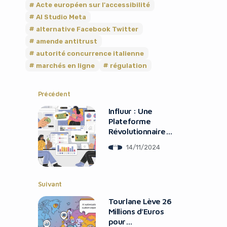
Acte européen sur l'accessibilité
AI Studio Meta
alternative Facebook Twitter
amende antitrust
autorité concurrence italienne
marchés en ligne
régulation
Yes, I will turn off Ad-Blocker
Précédent
No Thanks
Influur : Une
Plateforme
Révolutionnaire
pour les
14/11/2024
Influenceurs et les
Marques
Suivant
Tourlane Lève 26
Millions d’Euros
pour