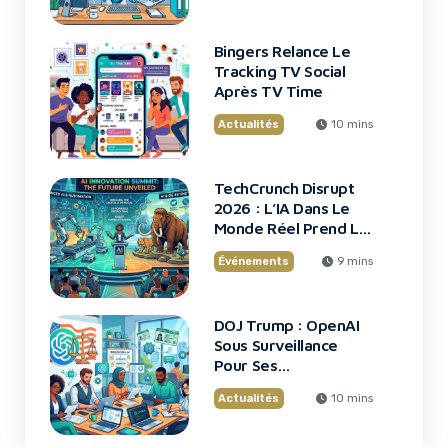
Bingers Relance Le
Tracking TV Social
Après TV Time
Actualités
10 mins
TechCrunch Disrupt
2026 : L’IA Dans Le
Monde Réel Prend La
Scène
Événements
9 mins
DOJ Trump : OpenAI
Sous Surveillance
Pour Ses
Recrutements
Actualités
10 mins