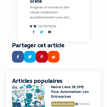
Scène
Imaginez un monde où des
robots collaborent
quotidiennement avec des
humains dans les usines, où
06/08/2026
l’intelligence artificielle opère
loin de tout cloud dans des
environnements extrêmes, et
où des espèces éteintes depuis
Partager cet article
des millénaires pourraient
fouler à nouveau notre planète
grâce à la biologie de synthèse.
Ce n’est plus de la science-
fiction : c’est le […]
Articles populaires
Naïve Lève 28,5M$
Pour Automatiser Les
Entreprises
Automatisation
10 mins