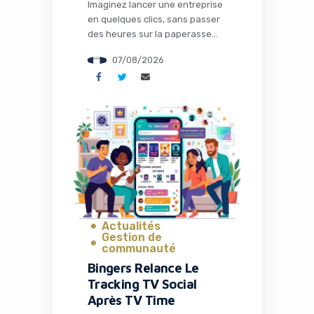
Imaginez lancer une entreprise
en quelques clics, sans passer
des heures sur la paperasse
administrative, la configuration
07/08/2026
des outils ou la recherche de
solutions techniques. C’est
précisément ce que propose
Naïve, une startup qui vient de
lever 28,5 millions de dollars
pour transformer radicalement
la façon dont les entrepreneurs
et les développeurs lancent et
gèrent […]
Actualités
Gestion de
communauté
Bingers Relance Le
Tracking TV Social
Après TV Time