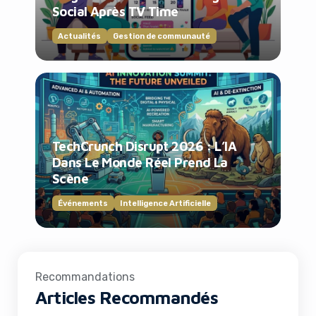
Social Après TV Time
Actualités
Gestion de communauté
TechCrunch Disrupt 2026 : L’IA
Dans Le Monde Réel Prend La
Scène
Événements
Intelligence Artificielle
Recommandations
Articles Recommandés