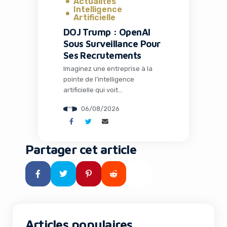
Actualités
Intelligence
Artificielle
DOJ Trump : OpenAI
Sous Surveillance Pour
Ses Recrutements
Imaginez une entreprise à la
pointe de l’intelligence
artificielle qui voit
soudainement ses pratiques de
06/08/2026
recrutement scrutées au plus
haut niveau par le
gouvernement américain. C’est
exactement ce qui arrive à
Partager cet article
OpenAI en ce mois d’août 2026.
Le Department of Justice (DOJ)
sous l’administration Trump a
annoncé une surveillance de
trois ans sur les processus […]
Articles populaires