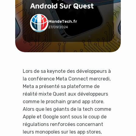
Android Sur Quest
Social & Communauté
Tech & Développement
Travail & Productivité
MondeTech.fr
27/09/2024
Voyage
Lors de sa keynote des développeurs à
la conférence Meta Connect mercredi,
Meta a présenté sa plateforme de
réalité mixte Quest aux développeurs
comme le prochain grand app store.
Alors que les géants de la tech comme
Apple et Google sont sous le coup de
régulations renforcées concernant
leurs monopoles sur les app stores,