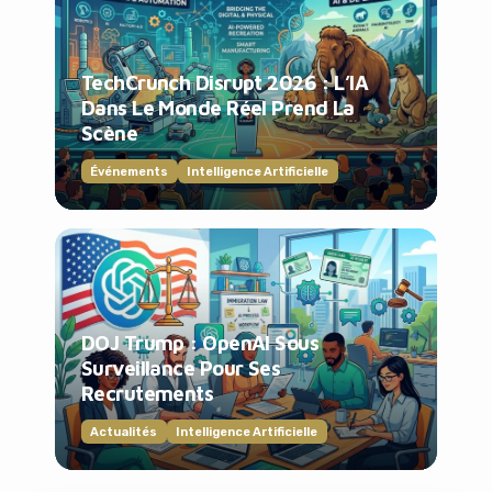
TechCrunch Disrupt 2026 : L’IA
Dans Le Monde Réel Prend La
Scène
Événements
Intelligence Artificielle
DOJ Trump : OpenAI Sous
Surveillance Pour Ses
Recrutements
Actualités
Intelligence Artificielle