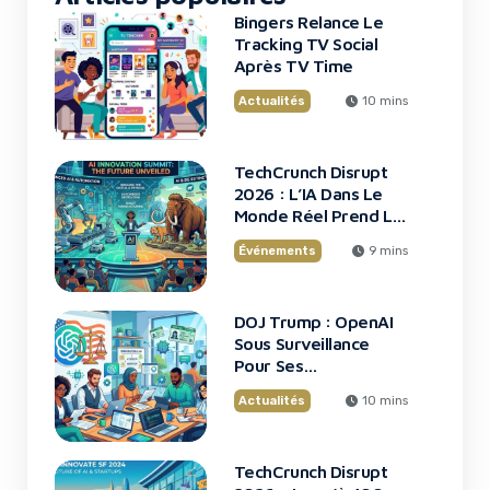
Bingers Relance Le
Tracking TV Social
Après TV Time
Actualités
10 mins
TechCrunch Disrupt
2026 : L’IA Dans Le
Monde Réel Prend La
Scène
Événements
9 mins
DOJ Trump : OpenAI
Sous Surveillance
Pour Ses
Recrutements
Actualités
10 mins
TechCrunch Disrupt