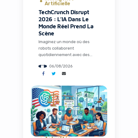
Artificielle
TechCrunch Disrupt
2026 : L’IA Dans Le
Monde Réel Prend La
Scène
Imaginez un monde où des
robots collaborent
quotidiennement avec des
humains dans les usines, où
06/08/2026
l’intelligence artificielle opère
loin de tout cloud dans des
environnements extrêmes, et
où des espèces éteintes depuis
des millénaires pourraient
fouler à nouveau notre planète
grâce à la biologie de synthèse.
Ce n’est plus de la science-
fiction : c’est le […]