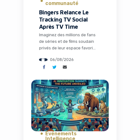
communauté
Bingers Relance Le
Tracking TV Social
Après TV Time
Imaginez des millions de fans
de séries et de films soudain
privés de leur espace favori
pour discuter théories,
06/08/2026
partager memes et suivre leurs
visionnages en communauté.
C’est exactement ce qui s’est
passé avec la fermeture de TV
Time, une application culte qui
avait conquis plus de 26
millions d’installations. Mais
l’histoire ne s’arrête pas […]
Événements
Intelligence