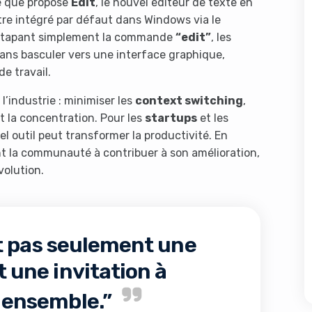
e que propose
Edit
, le nouvel éditeur de texte en
re intégré par défaut dans Windows via le
n tapant simplement la commande
“edit”
, les
sans basculer vers une interface graphique,
de travail.
’industrie : minimiser les
context switching
,
t la concentration. Pour les
startups
et les
l outil peut transformer la productivité. En
nt la communauté à contribuer à son amélioration,
volution.
st pas seulement une
t une invitation à
r ensemble.”