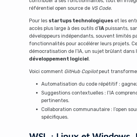
contribuer à ses fonctionnalités, tout en inté
référentiel open source de
VS Code
.
Pour les
startups technologiques
et les ent
accès plus large à des outils d’
IA
puissants, san
développeurs indépendants, souvent limités par
fonctionnalités pour accélérer leurs projets. 
démocratisation de l’IA, un sujet brûlant dan
développement logiciel
.
Voici comment
GitHub Copilot
peut transformer
Automatisation du code répétitif : gagnez
Suggestions contextuelles : l’IA comprend
pertinentes.
Collaboration communautaire : l’open sou
spécifiques.
WSL : Linux et Windows, 