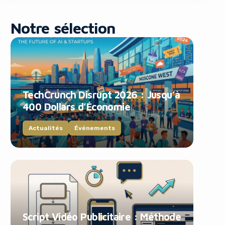
Notre sélection
TechCrunch Disrupt 2026 : Jusqu’à
blocker!
400 Dollars d’Économie
Actualités
Événements
Script Vidéo Publicitaire : Méthode