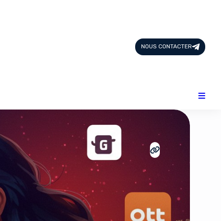
Page d'Accueil
Tous les Articles
NOUS CONTACTER
Nous Contacter
Catégories
Add-ons
Design & Créativité
E-commerce
Famille
Finance
Intelligence Artificielle
Lifestyle
Marketing & Ventes
Plateformes
Produits physiques