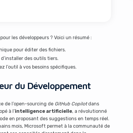
 pour les développeurs ? Voici un résumé :
ique pour éditer des fichiers.
’installer des outils tiers.
s like you're using an ad-
z l’outil à vos besoins spécifiques.
 Cœur du Développement
ce de l’open-sourcing de
GitHub Copilot
dans
pé à l’
intelligence artificielle
, a révolutionné
code en proposant des suggestions en temps réel.
Yes, I will turn off Ad-Blocker
No Thanks
hains mois, Microsoft permet à la communauté de