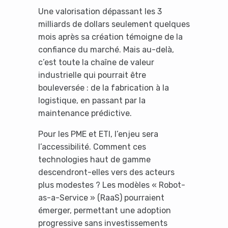
Une valorisation dépassant les 3
milliards de dollars seulement quelques
mois après sa création témoigne de la
confiance du marché. Mais au-delà,
c’est toute la chaîne de valeur
It looks like you're
industrielle qui pourrait être
using an ad-blocker!
bouleversée : de la fabrication à la
logistique, en passant par la
maintenance prédictive.
Pour les PME et ETI, l’enjeu sera
l’accessibilité. Comment ces
technologies haut de gamme
descendront-elles vers des acteurs
plus modestes ? Les modèles « Robot-
as-a-Service » (RaaS) pourraient
émerger, permettant une adoption
Yes, I will turn off Ad-Blocker
progressive sans investissements