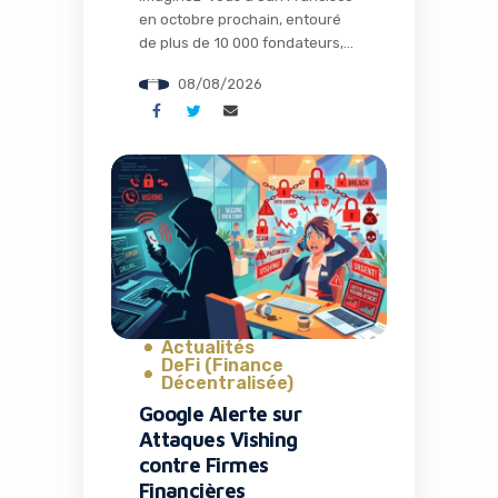
en octobre prochain, entouré
de plus de 10 000 fondateurs,
investisseurs et innovateurs
08/08/2026
technologiques, en train de
discuter des prochaines
grandes révolutions qui
façonneront l’économie
mondiale. C’est exactement ce
que propose TechCrunch
Disrupt 2026, et aujourd’hui
marque le dernier jour pour
bénéficier d’une réduction
exceptionnelle allant jusqu’à
400 dollars sur votre […]
Actualités
DeFi (Finance
Décentralisée)
Google Alerte sur
Attaques Vishing
contre Firmes
Financières