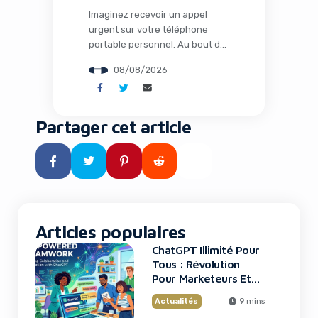
Imaginez recevoir un appel
urgent sur votre téléphone
portable personnel. Au bout du
fil, un collègue semble paniqué :
08/08/2026
un problème technique bloque
l’accès à un dossier critique
pour une fusion-acquisition
imminente. Quelques clics plus
Partager cet article
tard, vos identifiants et codes
MFA sont compromis. C’est
exactement ce qui arrive aux
employés de grandes firmes
financières américaines […]
Articles populaires
ChatGPT Illimité Pour
Tous : Révolution
Pour Marketeurs Et
Startups
Actualités
9 mins