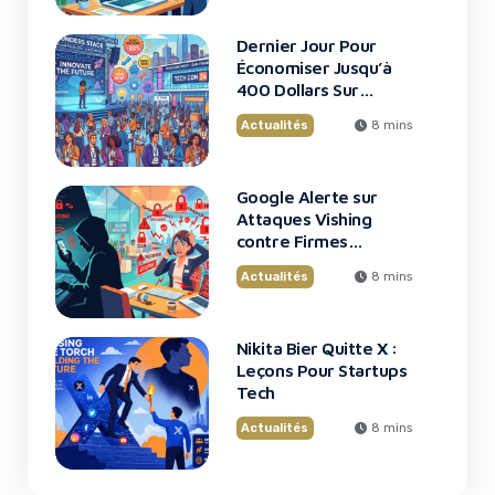
Dernier Jour Pour
Économiser Jusqu’à
400 Dollars Sur
TechCrunch Disrupt
Actualités
8 mins
2026
Google Alerte sur
Attaques Vishing
contre Firmes
Financières
Actualités
8 mins
Nikita Bier Quitte X :
Leçons Pour Startups
Tech
Actualités
8 mins