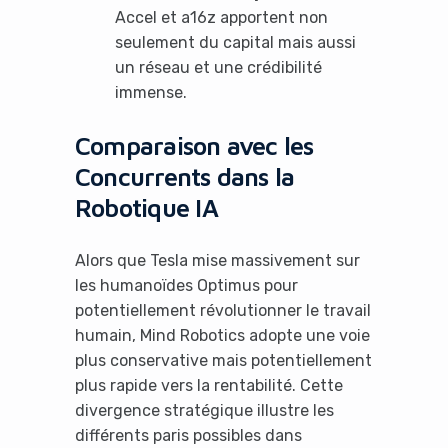
Accel et a16z apportent non
seulement du capital mais aussi
un réseau et une crédibilité
immense.
It looks like you're
Comparaison avec les
using an ad-blocker!
Concurrents dans la
Robotique IA
Alors que Tesla mise massivement sur
les humanoïdes Optimus pour
potentiellement révolutionner le travail
humain, Mind Robotics adopte une voie
plus conservative mais potentiellement
plus rapide vers la rentabilité. Cette
divergence stratégique illustre les
Yes, I will turn off Ad-Blocker
différents paris possibles dans