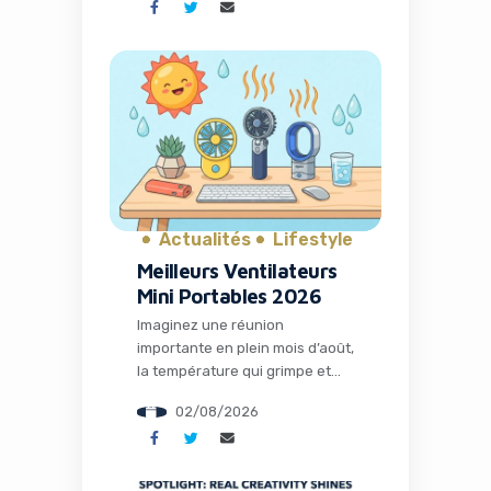
clients, votre message doit
suivre un canevas précis qui
allie psychologie et technique —
accroche, tension, résolution,
action. Vous avez sans doute
déjà ressenti cette frustration :
votre contenu est ignoré après
trois secondes […]
Actualités
Lifestyle
Meilleurs Ventilateurs
Mini Portables 2026
Imaginez une réunion
importante en plein mois d’août,
la température qui grimpe et
votre concentration qui fond
02/08/2026
plus vite que votre glace. Pour
les entrepreneurs, les
freelances et les
professionnels nomades, la