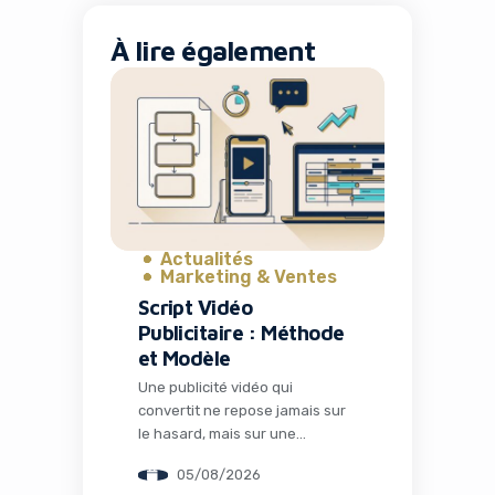
À lire également
Actualités
Marketing & Ventes
Script Vidéo
Publicitaire : Méthode
et Modèle
Une publicité vidéo qui
convertit ne repose jamais sur
le hasard, mais sur une
structure millimétrée. Pour
05/08/2026
transformer vos prospects en