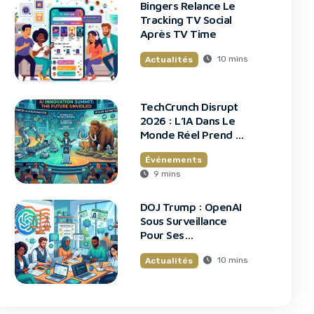
Bingers Relance Le
Tracking TV Social
Après TV Time
10 mins
Actualités
TechCrunch Disrupt
2026 : L’IA Dans Le
Monde Réel Prend La
Scène
Événements
9 mins
DOJ Trump : OpenAI
Sous Surveillance
Pour Ses
Recrutements
10 mins
Actualités