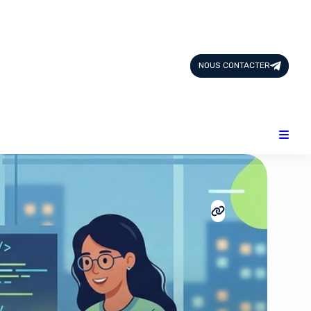
Page d'Accueil
Tous les Articles
NOUS CONTACTER
Nous Contacter
Catégories
Add-ons
Design & Créativité
E-commerce
Famille
Finance
Intelligence Artificielle
Lifestyle
Marketing & Ventes
Plateformes
Produits physiques