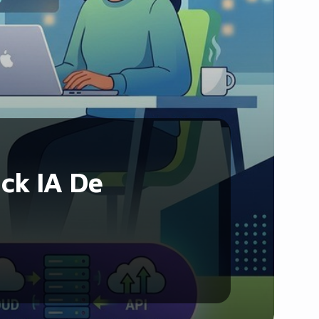
Santé et Forme
Social & Communauté
Tech & Développement
Travail & Productivité
Voyage
ck IA De