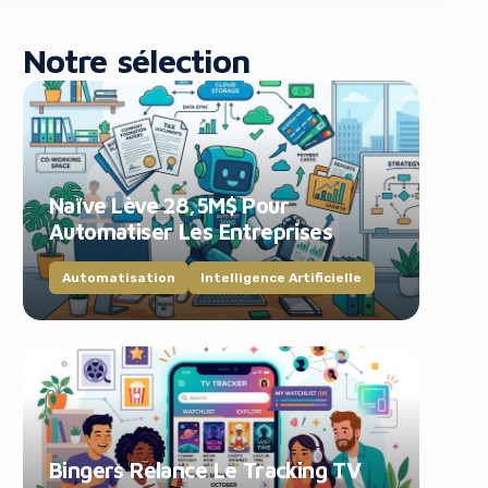
Notre sélection
Naïve Lève 28,5M$ Pour
blocker!
Automatiser Les Entreprises
Automatisation
Intelligence Artificielle
Bingers Relance Le Tracking TV