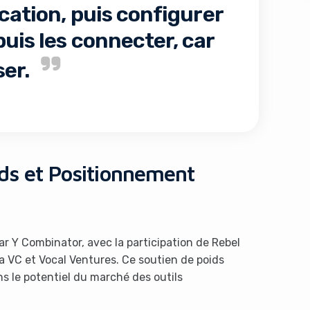
cation, puis configurer
uis les connecter, car
ser.
s like you're using an ad-
nds et Positionnement
par Y Combinator, avec la participation de Rebel
a VC et Vocal Ventures. Ce soutien de poids
s le potentiel du marché des outils
Yes, I will turn off Ad-Blocker
No Thanks