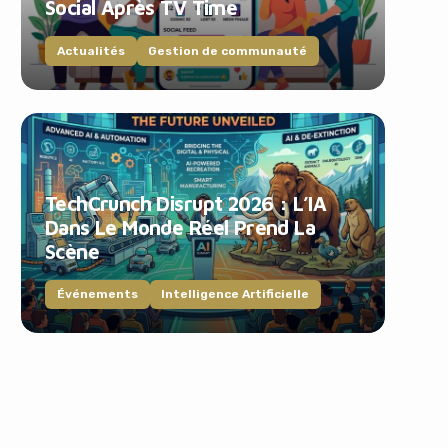
Social Après TV Time
Actualités
Gestion de communauté
TechCrunch Disrupt 2026 : L’IA
Dans Le Monde Réel Prend La
Scène
Événements
Intelligence Artificielle