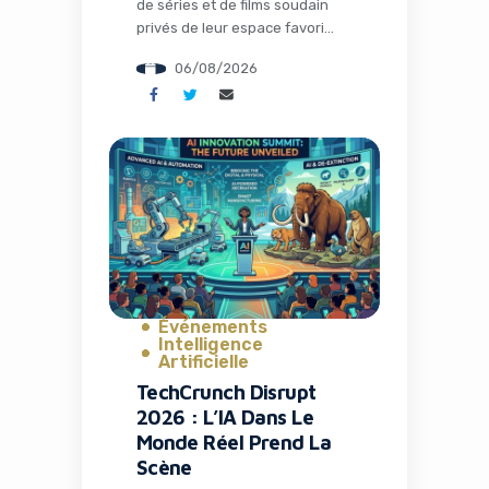
de séries et de films soudain
privés de leur espace favori
pour discuter théories,
06/08/2026
partager memes et suivre leurs
visionnages en communauté.
C’est exactement ce qui s’est
passé avec la fermeture de TV
Time, une application culte qui
avait conquis plus de 26
millions d’installations. Mais
l’histoire ne s’arrête pas […]
Événements
Intelligence
Artificielle
TechCrunch Disrupt
2026 : L’IA Dans Le
Monde Réel Prend La
Scène