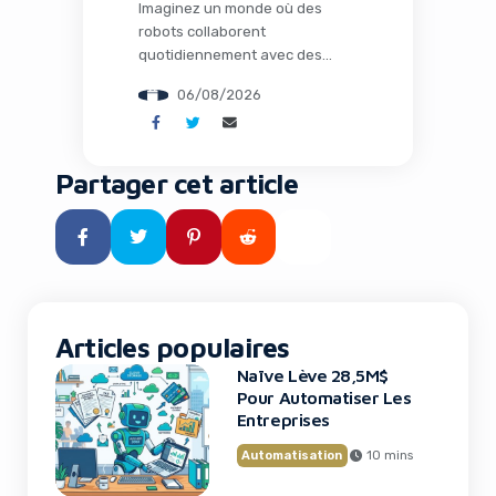
Imaginez un monde où des
robots collaborent
quotidiennement avec des
humains dans les usines, où
06/08/2026
l’intelligence artificielle opère
loin de tout cloud dans des
environnements extrêmes, et
où des espèces éteintes depuis
Partager cet article
des millénaires pourraient
fouler à nouveau notre planète
grâce à la biologie de synthèse.
Ce n’est plus de la science-
fiction : c’est le […]
Articles populaires
Naïve Lève 28,5M$
Pour Automatiser Les
Linda Yaccarino Quitte X : Un Tournant
Entreprises
Majeur
Automatisation
10 mins