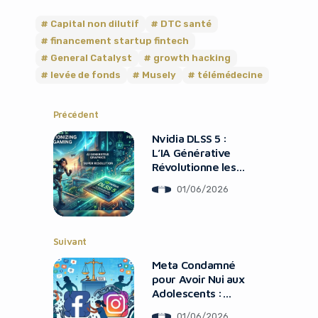
Capital non dilutif
DTC santé
financement startup fintech
General Catalyst
growth hacking
levée de fonds
Musely
télémédecine
Précédent
Nvidia DLSS 5 :
L’IA Générative
Révolutionne les
Jeux et Bien Plus
01/06/2026
Suivant
Meta Condamné
pour Avoir Nui aux
Adolescents :
Conséquences
01/06/2026