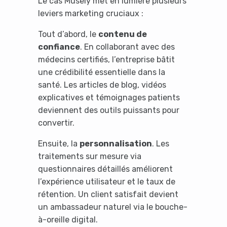
Le cas Musely met en lumière plusieurs
leviers marketing cruciaux :
Tout d’abord, le
contenu de
confiance
. En collaborant avec des
médecins certifiés, l’entreprise bâtit
It looks like you're
une crédibilité essentielle dans la
using an ad-blocker!
santé. Les articles de blog, vidéos
explicatives et témoignages patients
deviennent des outils puissants pour
convertir.
Ensuite, la
personnalisation
. Les
traitements sur mesure via
questionnaires détaillés améliorent
l’expérience utilisateur et le taux de
rétention. Un client satisfait devient
un ambassadeur naturel via le bouche-
Yes, I will turn off Ad-Blocker
à-oreille digital.