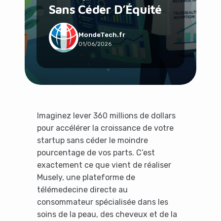
Sans Céder D’Équité
Social & Communauté
Tech & Développement
Travail & Productivité
MondeTech.fr
01/06/2026
Voyage
Imaginez lever 360 millions de dollars
pour accélérer la croissance de votre
startup sans céder le moindre
pourcentage de vos parts. C’est
exactement ce que vient de réaliser
Musely, une plateforme de
télémedecine directe au
consommateur spécialisée dans les
soins de la peau, des cheveux et de la