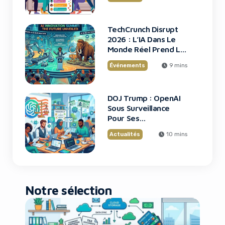
TechCrunch Disrupt
2026 : L’IA Dans Le
Monde Réel Prend La
Scène
Événements
9 mins
DOJ Trump : OpenAI
Sous Surveillance
Pour Ses
Recrutements
Actualités
10 mins
Notre sélection