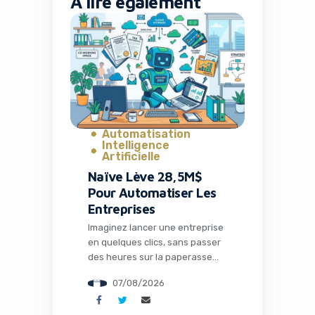
À lire également
Automatisation
Intelligence
Artificielle
Naïve Lève 28,5M$
Pour Automatiser Les
Entreprises
Imaginez lancer une entreprise
en quelques clics, sans passer
des heures sur la paperasse
administrative, la configuration
07/08/2026
des outils ou la recherche de
solutions techniques. C’est