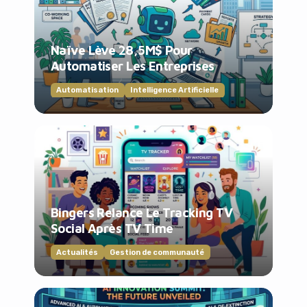
Naïve Lève 28,5M$ Pour
Automatiser Les Entreprises
Automatisation
Intelligence Artificielle
Bingers Relance Le Tracking TV
Social Après TV Time
Actualités
Gestion de communauté