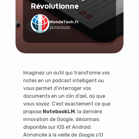
Révolutionne
Social & Communauté
Tech & Développement
Travail & Productivité
MondeTech.fr
22/05/2025
Voyage
Imaginez un outil qui transforme vos
notes en un podcast intelligent ou
vous permet d’interroger vos
documents en un clin d’œil, où que
vous soyez. C’est exactement ce que
propose
NotebookLM
, la dernière
innovation de Google, désormais
disponible sur iOS et Android.
Annoncée à la veille de
Google I/O