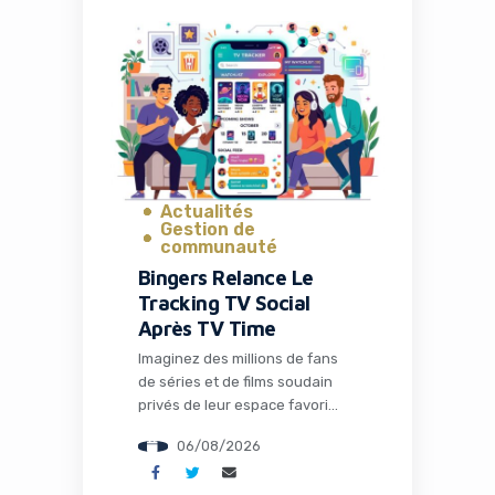
précisément ce que propose
Naïve, une startup qui vient de
lever 28,5 millions de dollars
pour transformer radicalement
la façon dont les entrepreneurs
et les développeurs lancent et
gèrent […]
Actualités
Gestion de
communauté
Bingers Relance Le
Tracking TV Social
Après TV Time
Imaginez des millions de fans
de séries et de films soudain
privés de leur espace favori
pour discuter théories,
06/08/2026
partager memes et suivre leurs
visionnages en communauté.