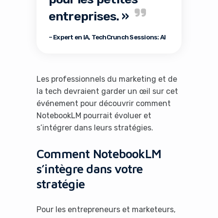
entreprises. »
– Expert en IA, TechCrunch Sessions: AI
Les professionnels du marketing et de
la tech devraient garder un œil sur cet
événement pour découvrir comment
It looks like you're
NotebookLM pourrait évoluer et
using an ad-blocker!
s’intégrer dans leurs stratégies.
Comment NotebookLM
s’intègre dans votre
stratégie
Pour les entrepreneurs et marketeurs,