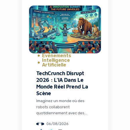
C’est exactement ce qui s’est
passé avec la fermeture de TV
Time, une application culte qui
avait conquis plus de 26
millions d’installations. Mais
l’histoire ne s’arrête pas […]
Événements
Intelligence
Artificielle
TechCrunch Disrupt
2026 : L’IA Dans Le
Monde Réel Prend La
Scène
Imaginez un monde où des
robots collaborent
quotidiennement avec des
humains dans les usines, où
06/08/2026
l’intelligence artificielle opère