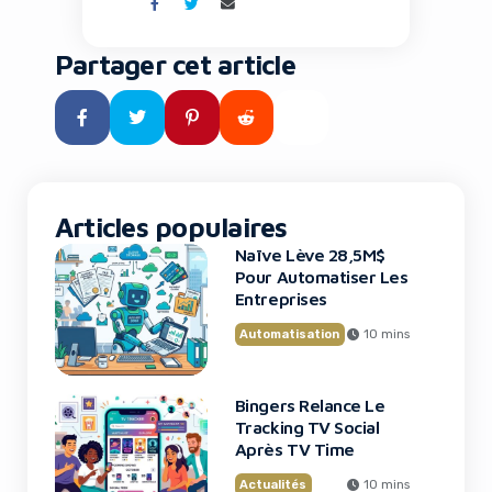
loin de tout cloud dans des
environnements extrêmes, et
où des espèces éteintes depuis
Partager cet article
des millénaires pourraient
fouler à nouveau notre planète
grâce à la biologie de synthèse.
Ce n’est plus de la science-
fiction : c’est le […]
Articles populaires
Naïve Lève 28,5M$
Pour Automatiser Les
Entreprises
Automatisation
10 mins
Bingers Relance Le
Tracking TV Social
Après TV Time
Actualités
10 mins