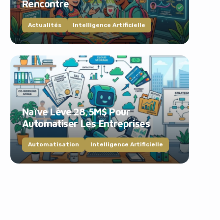
Rencontre
Actualités
Intelligence Artificielle
Naïve Lève 28,5M$ Pour
Automatiser Les Entreprises
Automatisation
Intelligence Artificielle