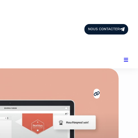
Page d'Accueil
Tous les Articles
NOUS CONTACTER
Nous Contacter
Catégories
Add-ons
Design & Créativité
E-commerce
Famille
Finance
Intelligence Artificielle
Lifestyle
Marketing & Ventes
Plateformes
Produits physiques