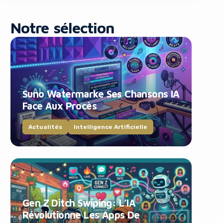
Notre sélection
Suno Watermarke Ses Chansons IA
blocker!
Face Aux Procès
Actualités
Intelligence Artificielle
Gen Z Ditch Swiping: L’IA
Révolutionne Les Apps De