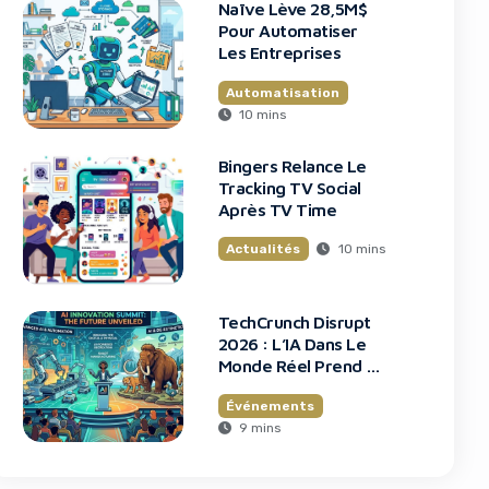
Naïve Lève 28,5M$
Pour Automatiser
Les Entreprises
Automatisation
10 mins
Bingers Relance Le
Tracking TV Social
Après TV Time
10 mins
Actualités
TechCrunch Disrupt
2026 : L’IA Dans Le
Monde Réel Prend La
Scène
Événements
9 mins