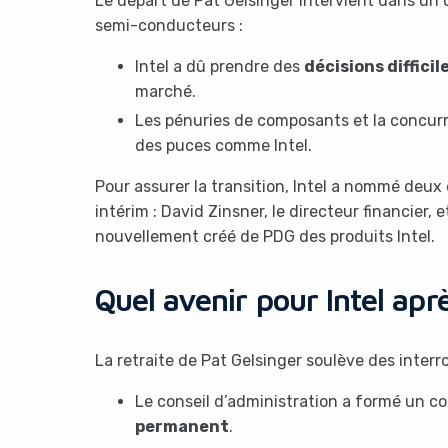
Le départ de Pat Gelsinger intervient dans un c
semi-conducteurs :
Intel a dû prendre des
décisions difficil
marché.
Les pénuries de composants et la concurr
des puces comme Intel.
Pour assurer la transition, Intel a nommé de
It look
intérim : David Zinsner, le directeur financier,
nouvellement créé de PDG des produits Intel.
Quel avenir pour Intel apr
La retraite de Pat Gelsinger soulève des interro
Le conseil d’administration a formé un c
permanent
.