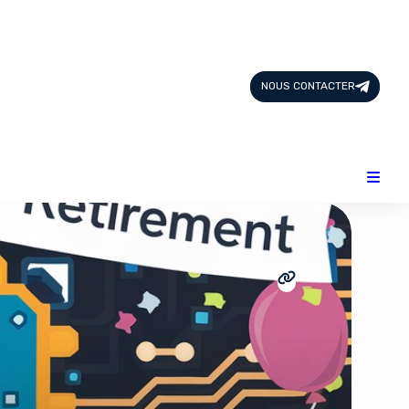
Page d'Accueil
Tous les Articles
NOUS CONTACTER
Nous Contacter
Catégories
Add-ons
Design & Créativité
E-commerce
Famille
Finance
Intelligence Artificielle
Lifestyle
Marketing & Ventes
Plateformes
Produits physiques