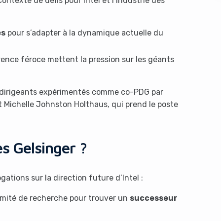
ontexte de défis pour Intel et l’industrie des
es
pour s’adapter à la dynamique actuelle du
ence féroce mettent la pression sur les géants
ux dirigeants expérimentés comme co-PDG par
s like you're using an ad-
 et Michelle Johnston Holthaus, qui prend le poste
ès Gelsinger ?
gations sur la direction future d’Intel :
omité de recherche pour trouver un
successeur
Yes, I will turn off Ad-Blocker
No Thanks