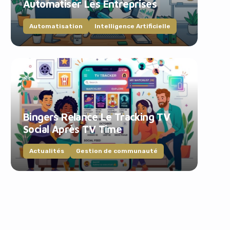
Automatiser Les Entreprises
Automatisation
Intelligence Artificielle
Bingers Relance Le Tracking TV
Social Après TV Time
Actualités
Gestion de communauté