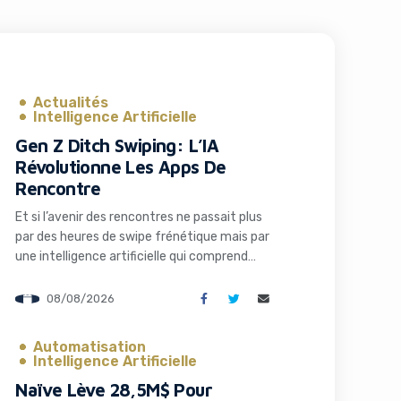
Actualités
Intelligence Artificielle
Gen Z Ditch Swiping: L’IA
Révolutionne Les Apps De
Rencontre
Et si l’avenir des rencontres ne passait plus
par des heures de swipe frénétique mais par
une intelligence artificielle qui comprend
vraiment qui vous êtes ? C’est le pari
audacieux que fait Ditto, une application qui
08/08/2026
séduit la Gen Z en remplaçant les interfaces
addictives par un système de matchmaking
Automatisation
intelligent et des rendez-vous concrets. […]
Intelligence Artificielle
Naïve Lève 28,5M$ Pour