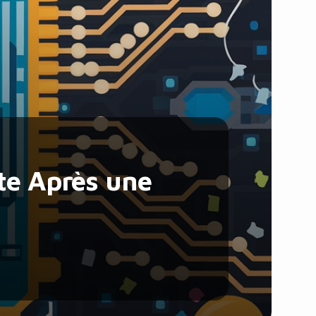
Santé et Forme
Social & Communauté
Tech & Développement
Travail & Productivité
Voyage
ite Après une