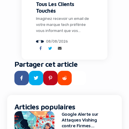
Tous Les Clients
Touchés
Imaginez recevoir un email de
votre marque tech préférée
vous informant que vos
données personnelles ont été
08/08/2026
volées. C’est exactement ce qui
vient d’arriver aux clients de
Framework, le pionnier des
ordinateurs modulaires et
Partager cet article
réparables. Cette affaire, loin
d’être un simple incident isolé,
révèle les vulnérabilités
persistantes des écosystèmes
technologiques modernes et
pose des questions […]
Articles populaires
Google Alerte sur
Attaques Vishing
contre Firmes