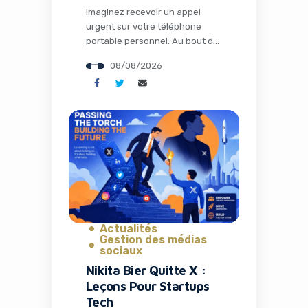
Imaginez recevoir un appel
urgent sur votre téléphone
portable personnel. Au bout du
fil, un collègue semble paniqué :
08/08/2026
un problème technique bloque
l’accès à un dossier critique
pour une fusion-acquisition
imminente. Quelques clics plus
tard, vos identifiants et codes
MFA sont compromis. C’est
exactement ce qui arrive aux
employés de grandes firmes
financières américaines […]
Actualités
Gestion des médias
sociaux
Nikita Bier Quitte X :
Leçons Pour Startups
Tech