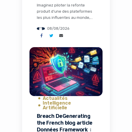
Imaginez piloter la refonte
produit d’une des plateformes
les plus influentes au monde,
lancer 30 fonctionnalités en un
08/08/2026
an, tout en naviguant dans un
océan de controverses
médiatiques. C’est précisément
le défi que Nikita Bier a relevé
en tant que Head of Product
chez X, avant d’annoncer son
départ ce mois d’août 2026.
Pour les […]
Actualités
Intelligence
Artificielle
Breach DeGenerating
the French blog article
Données Framework :