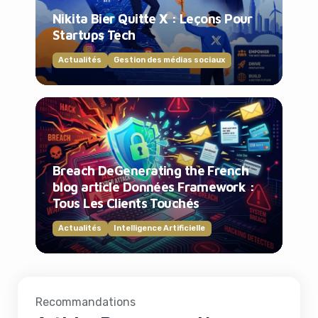
Nikita Bier Quitte X : Leçons Pour
Startups Tech
Actualités
Gestion des médias sociaux
Breach DeGenerating the French
blog article Données Framework :
Tous Les Clients Touchés
Actualités
Intelligence Artificielle
Recommandations