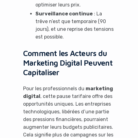
optimiser leurs prix.
Surveillance continue
: La
trêve n’est que temporaire (90
jours), et une reprise des tensions
est possible.
Comment les Acteurs du
Marketing Digital Peuvent
Capitaliser
Pour les professionnels du
marketing
It looks like you're
digital
, cette pause tarifaire offre des
using an ad-blocker!
opportunités uniques. Les entreprises
technologiques, libérées d’une partie
des pressions financières, pourraient
augmenter leurs budgets publicitaires.
Cela signifie plus de campagnes sur les