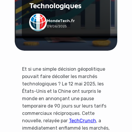
Technologiques
Social & Communauté
Tech & Développement
Travail & Productivité
MondeTech.fr
09/06/2025
Voyage
Et si une simple décision géopolitique
pouvait faire décoller les marchés
technologiques ? Le 12 mai 2025, les
États-Unis et la Chine ont surpris le
monde en annonçant une pause
temporaire de 90 jours sur leurs tarifs
commerciaux réciproques. Cette
nouvelle, relayée par
TechCrunch
, a
immédiatement enflammé les marchés,