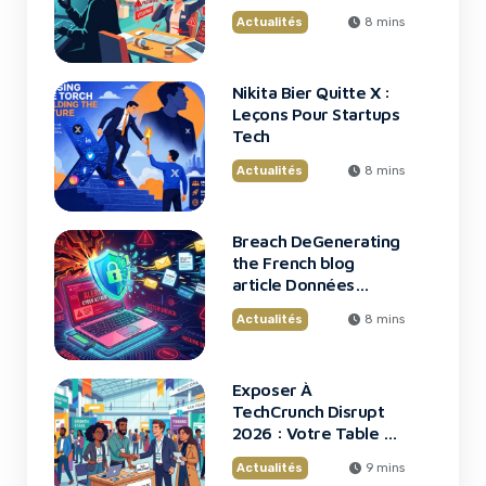
Financières
Actualités
8 mins
Nikita Bier Quitte X :
Leçons Pour Startups
Tech
Actualités
8 mins
Breach DeGenerating
the French blog
article Données
Framework : Tous
Actualités
8 mins
Les Clients Touchés
Exposer À
TechCrunch Disrupt
2026 : Votre Table Au
Cœur De L’Innovation
Actualités
9 mins