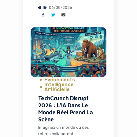
pour discuter théories,
06/08/2026
partager memes et suivre leurs
visionnages en communauté.
C’est exactement ce qui s’est
passé avec la fermeture de TV
Time, une application culte qui
avait conquis plus de 26
millions d’installations. Mais
l’histoire ne s’arrête pas […]
Événements
Intelligence
Artificielle
TechCrunch Disrupt
2026 : L’IA Dans Le
Monde Réel Prend La
Scène
Imaginez un monde où des
robots collaborent