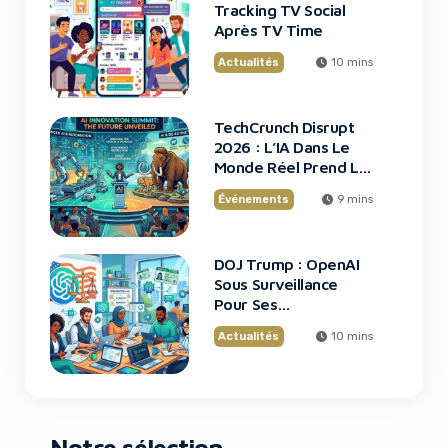
Tracking TV Social
Après TV Time
Actualités
10 mins
TechCrunch Disrupt
2026 : L’IA Dans Le
Monde Réel Prend La
Scène
Événements
9 mins
DOJ Trump : OpenAI
Sous Surveillance
Pour Ses
Recrutements
Actualités
10 mins
Bluesky: Le Réseau Social Qui Attire Les
Fans De Taylor Swift
Notre sélection