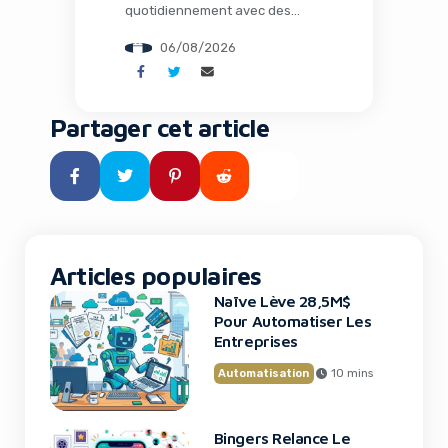
quotidiennement avec des
humains dans les usines, où
06/08/2026
l’intelligence artificielle opère
loin de tout cloud dans des
environnements extrêmes, et
où des espèces éteintes depuis
Partager cet article
des millénaires pourraient
fouler à nouveau notre planète
grâce à la biologie de synthèse.
Ce n’est plus de la science-
fiction : c’est le […]
Articles populaires
Naïve Lève 28,5M$
Pour Automatiser Les
Entreprises
Automatisation
10 mins
Bingers Relance Le