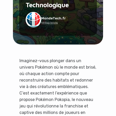
Technologique
Social & Communauté
Tech & Développement
Travail & Productivité
MondeTech.fr
17/06/2026
Voyage
Imaginez-vous plonger dans un
univers Pokémon où le monde est brisé,
où chaque action compte pour
reconstruire des habitats et redonner
vie à des créatures emblématiques.
C’est exactement l’expérience que
propose Pokémon Pokopia, le nouveau
jeu qui révolutionne la franchise et
captive des millions de joueurs en