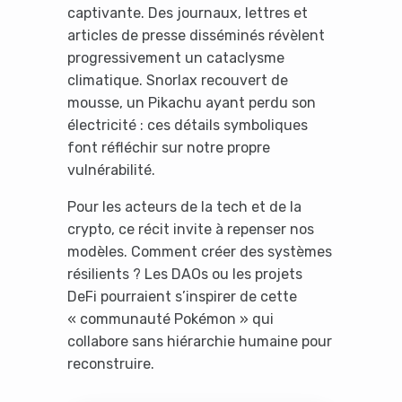
captivante. Des journaux, lettres et
articles de presse disséminés révèlent
progressivement un cataclysme
climatique. Snorlax recouvert de
mousse, un Pikachu ayant perdu son
It looks like you're
électricité : ces détails symboliques
using an ad-blocker!
font réfléchir sur notre propre
vulnérabilité.
Pour les acteurs de la tech et de la
crypto, ce récit invite à repenser nos
modèles. Comment créer des systèmes
résilients ? Les DAOs ou les projets
DeFi pourraient s’inspirer de cette
« communauté Pokémon » qui
collabore sans hiérarchie humaine pour
reconstruire.
Yes, I will turn off Ad-Blocker