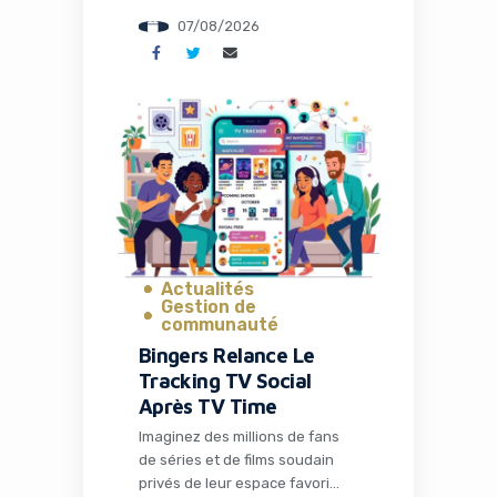
administrative, la configuration
07/08/2026
des outils ou la recherche de
solutions techniques. C’est
précisément ce que propose
Naïve, une startup qui vient de
lever 28,5 millions de dollars
pour transformer radicalement
la façon dont les entrepreneurs
et les développeurs lancent et
gèrent […]
Actualités
Gestion de
communauté
Bingers Relance Le
Tracking TV Social
Après TV Time
Imaginez des millions de fans
de séries et de films soudain
privés de leur espace favori