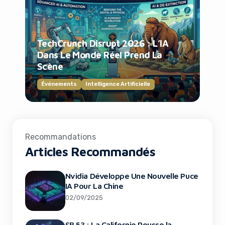
TechCrunch Disrupt 2026 : L’IA
Dans Le Monde Réel Prend La
Scène
Événements
Intelligence Artificielle
Recommandations
Articles Recommandés
Nvidia Développe Une Nouvelle Puce
IA Pour La Chine
02/09/2025
SB 53 : La Californie Pousse la