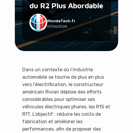
du R2 Plus Abordable
Social & Communauté
Tech & Développement
Travail & Productivité
MondeTech.fr
07/06/2024
Voyage
Dans un contexte où l’industrie
automobile se tourne de plus en plus
vers l’électrification, le constructeur
américain Rivian déploie des efforts
considérables pour optimiser ses
véhicules électriques phares, les R1S et
R1T. L’objectif : réduire les coûts de
fabrication et améliorer les
performances, afin de proposer des