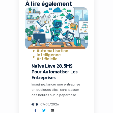
À lire également
Yes, I will turn off Ad-Blocker
No Thanks
Automatisation
Intelligence
Artificielle
Naïve Lève 28,5M$
Pour Automatiser Les
Entreprises
Imaginez lancer une entreprise
en quelques clics, sans passer
des heures sur la paperasse
administrative, la configuration
07/08/2026
des outils ou la recherche de
solutions techniques. C’est