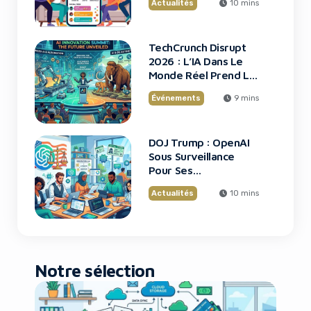
Actualités
10 mins
TechCrunch Disrupt
2026 : L’IA Dans Le
Monde Réel Prend La
Scène
Événements
9 mins
DOJ Trump : OpenAI
Sous Surveillance
Pour Ses
Recrutements
Actualités
10 mins
Notre sélection