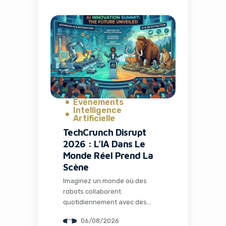
C’est exactement ce qui s’est
passé avec la fermeture de TV
Time, une application culte qui
avait conquis plus de 26
millions d’installations. Mais
l’histoire ne s’arrête pas […]
Événements
Intelligence
Artificielle
TechCrunch Disrupt
2026 : L’IA Dans Le
Monde Réel Prend La
Scène
Imaginez un monde où des
robots collaborent
quotidiennement avec des
humains dans les usines, où
06/08/2026
l’intelligence artificielle opère