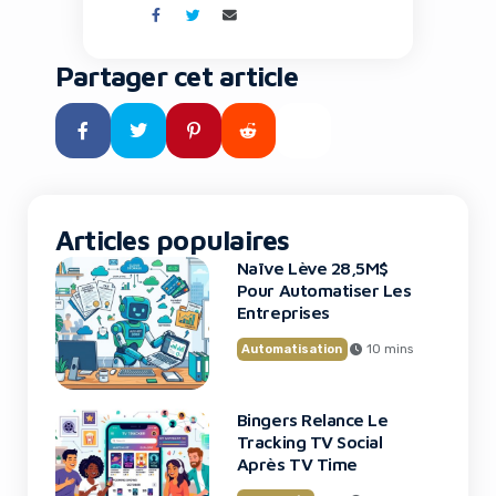
loin de tout cloud dans des
environnements extrêmes, et
où des espèces éteintes depuis
Partager cet article
des millénaires pourraient
fouler à nouveau notre planète
grâce à la biologie de synthèse.
Ce n’est plus de la science-
fiction : c’est le […]
Articles populaires
Naïve Lève 28,5M$
Pour Automatiser Les
Entreprises
Automatisation
10 mins
Bingers Relance Le
Tracking TV Social
Après TV Time