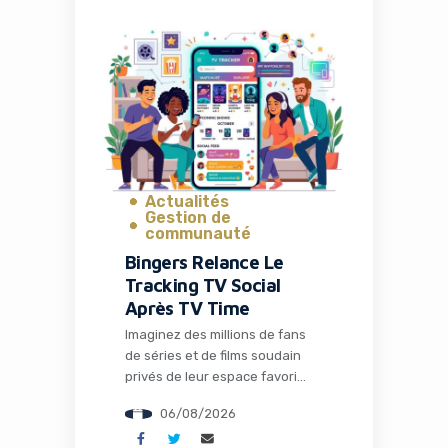
précisément ce que propose
Naïve, une startup qui vient de
lever 28,5 millions de dollars
pour transformer radicalement
la façon dont les entrepreneurs
et les développeurs lancent et
gèrent […]
Actualités
Gestion de
communauté
Bingers Relance Le
Tracking TV Social
Après TV Time
Imaginez des millions de fans
de séries et de films soudain
privés de leur espace favori
pour discuter théories,
06/08/2026
partager memes et suivre leurs
visionnages en communauté.