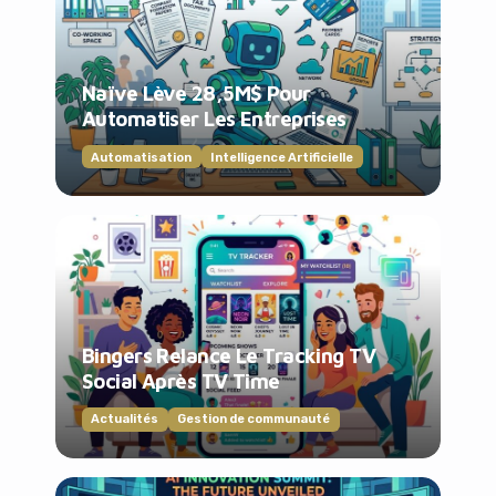
Naïve Lève 28,5M$ Pour
Automatiser Les Entreprises
Automatisation
Intelligence Artificielle
Bingers Relance Le Tracking TV
Social Après TV Time
Actualités
Gestion de communauté