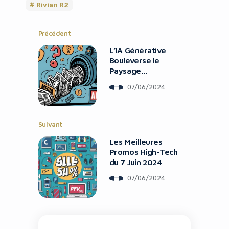
Rivian R2
Précédent
L’IA Générative
Bouleverse le
Paysage
Médiatique
07/06/2024
Français
It looks like you're
Suivant
using an ad-blocker!
Les Meilleures
Promos High-Tech
du 7 Juin 2024
07/06/2024