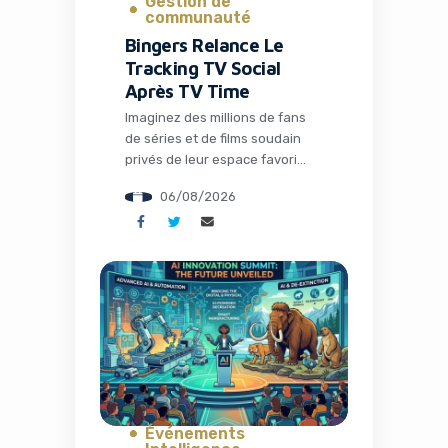
Gestion de
communauté
Bingers Relance Le
Tracking TV Social
Après TV Time
Imaginez des millions de fans
de séries et de films soudain
privés de leur espace favori
pour discuter théories,
06/08/2026
partager memes et suivre leurs
visionnages en communauté.
C’est exactement ce qui s’est
passé avec la fermeture de TV
Time, une application culte qui
avait conquis plus de 26
millions d’installations. Mais
l’histoire ne s’arrête pas […]
Événements