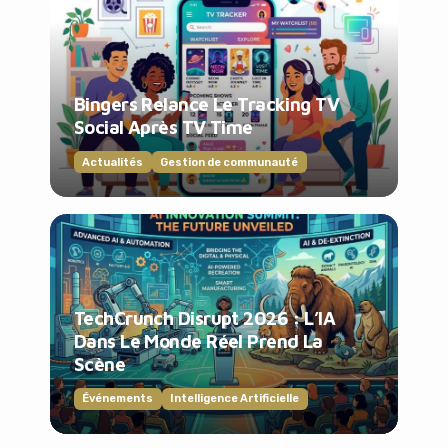
Bingers Relance Le Tracking TV
Social Après TV Time
Actualités
Gestion de communauté
TechCrunch Disrupt 2026 : L’IA
Dans Le Monde Réel Prend La
Scène
Événements
Intelligence Artificielle