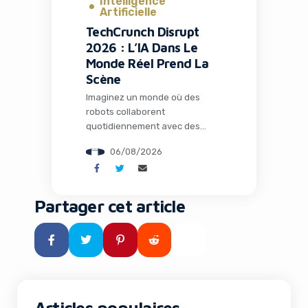
Intelligence
Artificielle
TechCrunch Disrupt
2026 : L’IA Dans Le
Monde Réel Prend La
Scène
Imaginez un monde où des
robots collaborent
quotidiennement avec des
humains dans les usines, où
06/08/2026
l’intelligence artificielle opère
loin de tout cloud dans des
environnements extrêmes, et
où des espèces éteintes depuis
Partager cet article
des millénaires pourraient
fouler à nouveau notre planète
grâce à la biologie de synthèse.
Ce n’est plus de la science-
fiction : c’est le […]
Articles populaires