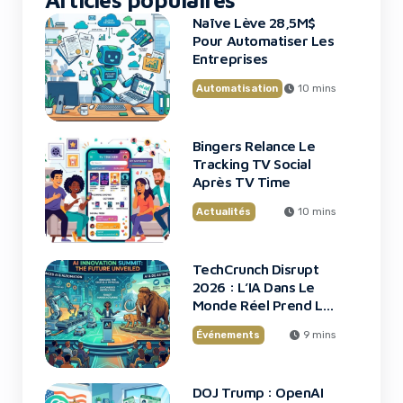
Naïve Lève 28,5M$
Pour Automatiser Les
Entreprises
Automatisation
10 mins
Bingers Relance Le
Tracking TV Social
Après TV Time
Actualités
10 mins
TechCrunch Disrupt
2026 : L’IA Dans Le
Monde Réel Prend La
Scène
Événements
9 mins
DOJ Trump : OpenAI