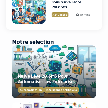
Sous Surveillance
Pour Ses
Recrutements
Actualités
10 mins
Notre sélection
Naïve Lève 28,5M$ Pour
Automatiser Les Entreprises
Automatisation
Intelligence Artificielle