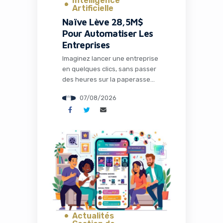
Intelligence
Artificielle
Naïve Lève 28,5M$
Pour Automatiser Les
Entreprises
Imaginez lancer une entreprise
en quelques clics, sans passer
des heures sur la paperasse
administrative, la configuration
07/08/2026
des outils ou la recherche de
solutions techniques. C’est
précisément ce que propose
Naïve, une startup qui vient de
lever 28,5 millions de dollars
pour transformer radicalement
la façon dont les entrepreneurs
et les développeurs lancent et
gèrent […]
Actualités