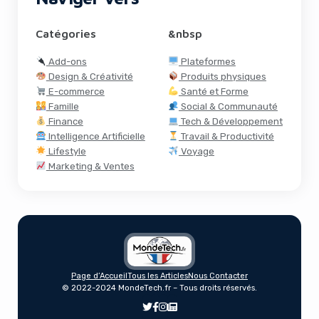
Catégories
&nbsp
Add-ons
Plateformes
Design & Créativité
Produits physiques
E-commerce
Santé et Forme
Famille
Social & Communauté
Finance
Tech & Développement
Intelligence Artificielle
Travail & Productivité
Lifestyle
Voyage
Marketing & Ventes
Page d’Accueil
Tous les Articles
Nous Contacter
X Étend Son Fil Vidéo Vertical Aux
© 2022-2024 MondeTech.fr – Tous droits réservés.
Utilisateurs Du Monde Entier