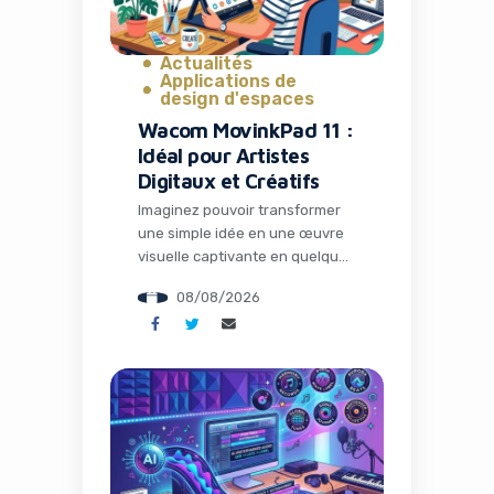
à ce moment que le […]
Actualités
Applications de
design d'espaces
Wacom MovinkPad 11 :
Idéal pour Artistes
Digitaux et Créatifs
Imaginez pouvoir transformer
une simple idée en une œuvre
visuelle captivante en quelques
minutes, sans quitter votre
08/08/2026
canapé ou votre bureau
nomade. Dans un monde où le
contenu visuel règne en maître
sur les réseaux sociaux et les
campagnes marketing,
disposer du bon outil peut faire
toute la différence entre un
projet amateur et une […]