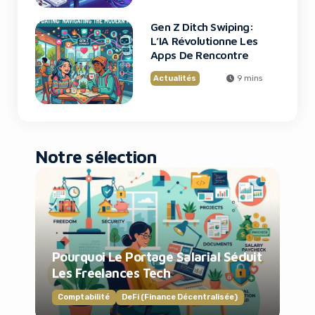
Gen Z Ditch Swiping:
L’IA Révolutionne Les
Apps De Rencontre
Actualités
9 mins
Notre sélection
Pourquoi Le Portage Salarial Séduit
Les Freelances Tech
Comptabilité
DeFi (Finance Décentralisée)