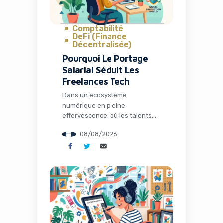
Comptabilité
DeFi (Finance
Décentralisée)
Pourquoi Le Portage
Salarial Séduit Les
Freelances Tech
Dans un écosystème
numérique en pleine
effervescence, où les talents
tech sont plus demandés que
08/08/2026
jamais, de nombreux
développeurs, chefs de projet
et consultants IT font le choix
audacieux de l’indépendance.
Pourtant, après les premiers
mois d’euphorie, une réalité
administrative souvent lourde
vient ternir cette liberté tant
recherchée. C’est précisément