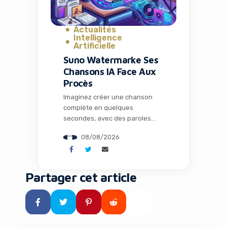
Actualités
Intelligence
Artificielle
Suno Watermarke Ses
Chansons IA Face Aux
Procès
Imaginez créer une chanson
complète en quelques
secondes, avec des paroles
poignantes, une mélodie
08/08/2026
entraînante et une voix qui
semble tout droit sortie d’un
studio professionnel. C’est la
promesse des outils
Partager cet article
d’intelligence artificielle comme
Suno. Mais derrière cette
révolution créative se cachent
des tensions majeures avec
l’industrie musicale