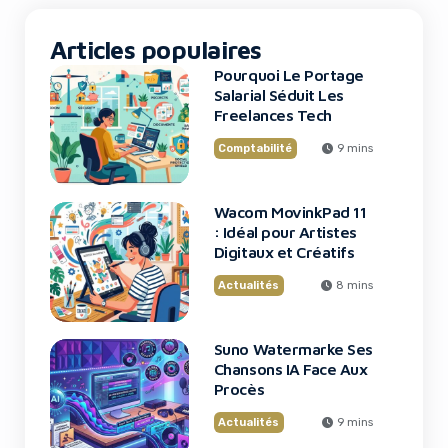
traditionnelle. Aujourd’hui, Suno
fait un pas décisif […]
Articles populaires
Pourquoi Le Portage
Salarial Séduit Les
Freelances Tech
Comptabilité
9 mins
Wacom MovinkPad 11
: Idéal pour Artistes
Digitaux et Créatifs
Actualités
8 mins
Suno Watermarke Ses
Chansons IA Face Aux
Procès
Actualités
9 mins