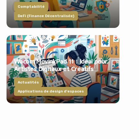
Comptabilité
DeFi (Finance Décentralisée)
Wacom MovinkPad 11 : Idéal pour
Artistes Digitaux et Créatifs
Actualités
Applications de design d'espaces