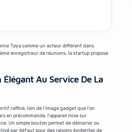
ionne Taya comme un acteur différent dans
ième enregistreur de réunions, la startup propose
s like you're using an ad-
 Élégant Au Service De La
f raffiné, loin de l’image gadget que l’on
ars en précommande, l’appareil mise sur
Yes, I will turn off Ad-Blocker
No Thanks
enne. Un simple bouton permet de démarrer ou
ctivé par défaut pour des raisons évidentes de