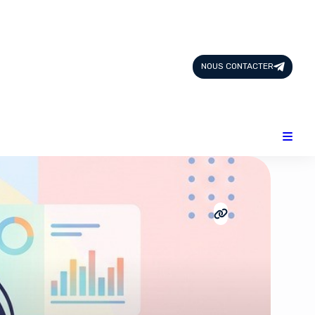
Page d'Accueil
Tous les Articles
NOUS CONTACTER
Nous Contacter
Catégories
Add-ons
Design & Créativité
E-commerce
Famille
Finance
Intelligence Artificielle
Lifestyle
Marketing & Ventes
Plateformes
Produits physiques