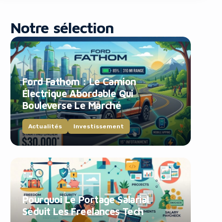
Notre sélection
Ford Fathom : Le Camion
Électrique Abordable Qui
blocker!
Bouleverse Le Marché
Actualités
Investissement
Pourquoi Le Portage Salarial
Séduit Les Freelances Tech