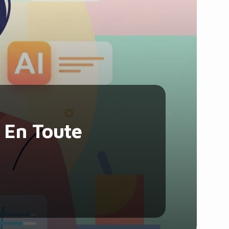
Santé et Forme
Social & Communauté
Tech & Développement
Travail & Productivité
Voyage
x En Toute