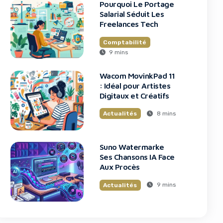
Pourquoi Le Portage
Salarial Séduit Les
Freelances Tech
Comptabilité
9 mins
Wacom MovinkPad 11
: Idéal pour Artistes
Digitaux et Créatifs
8 mins
Actualités
Suno Watermarke
Ses Chansons IA Face
Aux Procès
9 mins
Actualités