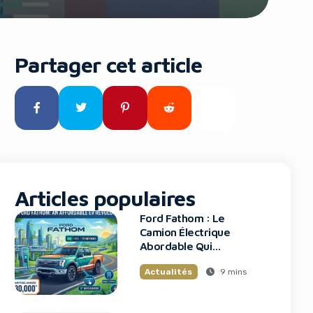
Partager cet article
Articles populaires
Ford Fathom : Le
Camion Électrique
Abordable Qui
Bouleverse Le
9 mins
Actualités
Marché