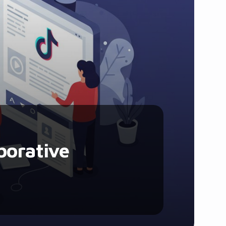
Santé et Forme
Social & Communauté
Tech & Développement
Travail & Productivité
Voyage
borative