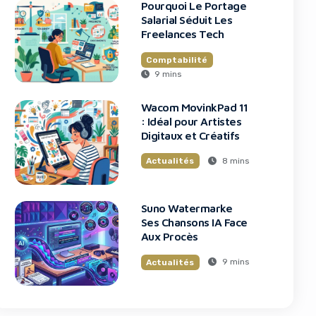
Pourquoi Le Portage
Salarial Séduit Les
Freelances Tech
Comptabilité
9 mins
Wacom MovinkPad 11
: Idéal pour Artistes
Digitaux et Créatifs
8 mins
Actualités
Suno Watermarke
Ses Chansons IA Face
Aux Procès
9 mins
Actualités