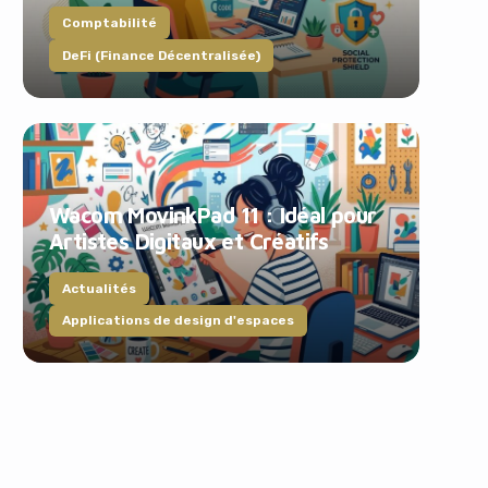
Comptabilité
DeFi (Finance Décentralisée)
Wacom MovinkPad 11 : Idéal pour
Artistes Digitaux et Créatifs
Actualités
Applications de design d'espaces