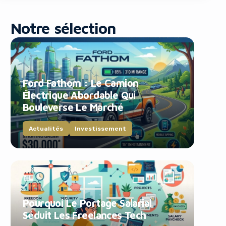
Notre sélection
Ford Fathom : Le Camion
Électrique Abordable Qui
blocker!
Bouleverse Le Marché
Actualités
Investissement
Pourquoi Le Portage Salarial
Séduit Les Freelances Tech