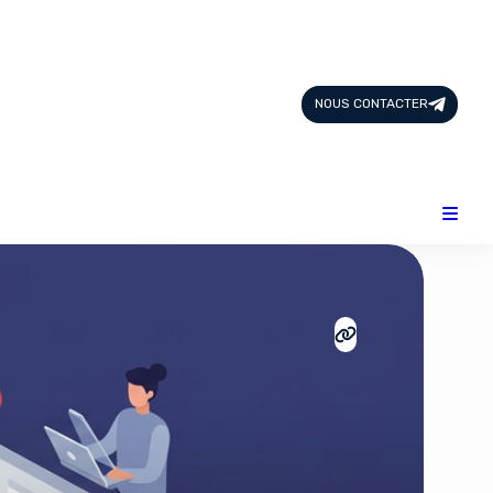
Page d'Accueil
Tous les Articles
NOUS CONTACTER
Nous Contacter
Catégories
Add-ons
Design & Créativité
E-commerce
Famille
Finance
Intelligence Artificielle
Lifestyle
Marketing & Ventes
Plateformes
Produits physiques