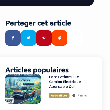
Partager cet article
Articles populaires
Ford Fathom : Le
Camion Électrique
Abordable Qui
Bouleverse Le
9 mins
Actualités
Marché