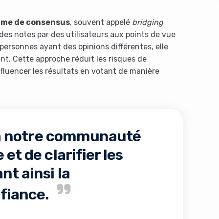
hme de consensus
, souvent appelé
bridging
des notes par des utilisateurs aux points de vue
 personnes ayant des opinions différentes, elle
nt. Cette approche réduit les risques de
fluencer les résultats en votant de manière
s like you're using an ad-
à notre communauté
et de clarifier les
nt ainsi la
fiance.
Yes, I will turn off Ad-Blocker
No Thanks