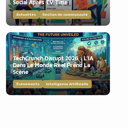
Social Après TV Time
Actualités
Gestion de communauté
TechCrunch Disrupt 2026 : L’IA
Dans Le Monde Réel Prend La
Scène
Événements
Intelligence Artificielle