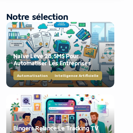
Notre sélection
Naïve Lève 28,5M$ Pour
blocker!
Automatiser Les Entreprises
Automatisation
Intelligence Artificielle
Bingers Relance Le Tracking TV