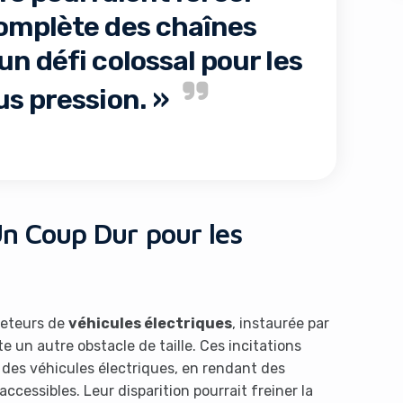
omplète des chaînes
n défi colossal pour les
s pression. »
s like you're using an ad-
Un Coup Dur pour les
heteurs de
véhicules électriques
, instaurée par
 un autre obstacle de taille. Ces incitations
Yes, I will turn off Ad-Blocker
No Thanks
n des véhicules électriques, en rendant des
accessibles. Leur disparition pourrait freiner la