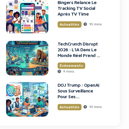
Bingers Relance Le
Tracking TV Social
Après TV Time
10 mins
Actualités
TechCrunch Disrupt
2026 : L’IA Dans Le
Monde Réel Prend La
Scène
Événements
9 mins
DOJ Trump : OpenAI
Sous Surveillance
Pour Ses
Recrutements
10 mins
Actualités