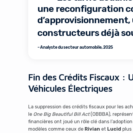
une reconfiguration c
d’approvisionnement, u
constructeurs déjà sou
– Analyste du secteur automobile, 2025
It look
Fin des Crédits Fiscaux : 
Véhicules Électriques
La suppression des crédits fiscaux pour les ac
le
One Big Beautiful Bill Act
(OBBBA), représente
financières ont joué un rôle clé dans l’adoptio
modèles comme ceux de
Rivian
et
Lucid
plus 