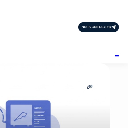
Page d'Accueil
Tous les Articles
NOUS CONTACTER
Nous Contacter
Catégories
Add-ons
Design & Créativité
E-commerce
Famille
Finance
Intelligence Artificielle
Lifestyle
Marketing & Ventes
Plateformes
Produits physiques