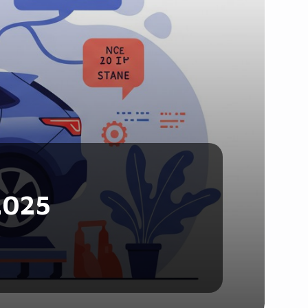
Santé et Forme
Social & Communauté
Tech & Développement
Travail & Productivité
Voyage
 2025