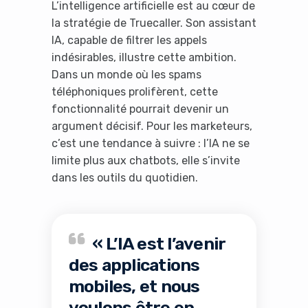
L’intelligence artificielle est au cœur de
It looks like you're
la stratégie de Truecaller. Son assistant
using an ad-blocker!
IA, capable de filtrer les appels
indésirables, illustre cette ambition.
Dans un monde où les spams
téléphoniques prolifèrent, cette
fonctionnalité pourrait devenir un
argument décisif. Pour les marketeurs,
c’est une tendance à suivre : l’IA ne se
limite plus aux chatbots, elle s’invite
dans les outils du quotidien.
Yes, I will turn off Ad-Blocker
« L’IA est l’avenir
des applications
No Thanks
mobiles, et nous
voulons être en