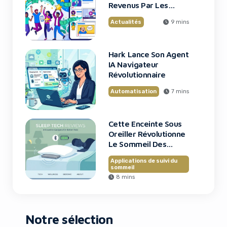
Revenus Par Les
Original Content
Actualités
9 mins
Rewards
Hark Lance Son Agent
IA Navigateur
Révolutionnaire
Automatisation
7 mins
Cette Enceinte Sous
Oreiller Révolutionne
Le Sommeil Des
Entrepreneurs
Applications de suivi du
sommeil
8 mins
Notre sélection