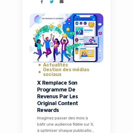
humain. Ce scénario, longtemps
réservé à la science-fiction,
devient réalité commerciale
avec Zoox. Dès le 10 août 2026,
l’entreprise détenue par
Amazon commencera à
facturer ses courses de
robotaxis dans la ville du
Nevada. […]
Actualités
Gestion des médias
sociaux
X Remplace Son
Programme De
Revenus Par Les
Original Content
Rewards
Imaginez passer des mois à
bâtir une audience fidèle sur X,
à optimiser chaque publication