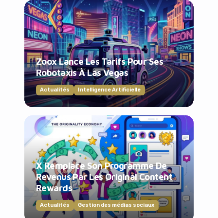
Zoox Lance Les Tarifs Pour Ses
Robotaxis À Las Vegas
Actualités
Intelligence Artificielle
X Remplace Son Programme De
Revenus Par Les Original Content
Rewards
Actualités
Gestion des médias sociaux