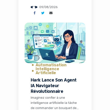
pour maximiser les impressions,
09/08/2026
et soudain voir les règles du jeu
complètement changer. C’est
exactement ce qui arrive aux
créateurs de contenu en ce
mois d’août 2026. La
plateforme autrefois connue
sous le nom de Twitter,
désormais dirigée par Elon […]
Automatisation
Intelligence
Artificielle
Hark Lance Son Agent
IA Navigateur
Révolutionnaire
Imaginez confier à une
intelligence artificielle la tâche
de commander un bouquet de