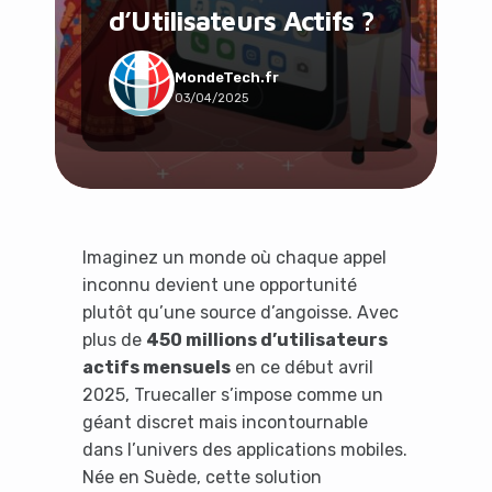
d’Utilisateurs Actifs ?
Social & Communauté
Tech & Développement
Travail & Productivité
MondeTech.fr
03/04/2025
Voyage
Imaginez un monde où chaque appel
inconnu devient une opportunité
plutôt qu’une source d’angoisse. Avec
plus de
450 millions d’utilisateurs
actifs mensuels
en ce début avril
2025, Truecaller s’impose comme un
géant discret mais incontournable
dans l’univers des applications mobiles.
Née en Suède, cette solution