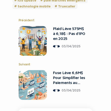
iOS update
paie marchés émergents
technologie mobile
Truecaller
Précédent
Plaid Lève 575M$
à 6,1B$ : Pas d’IPO
en 2025
03/04/2025
Suivant
Fuse Lève 6,6M$
Pour Simplifier les
Paiements au
MENA
03/04/2025