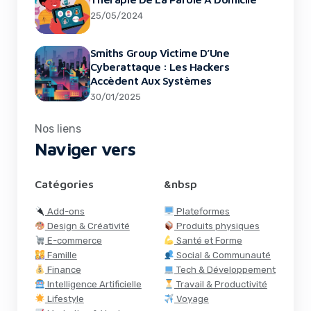
25/05/2024
Smiths Group Victime D’Une
Cyberattaque : Les Hackers
Accèdent Aux Systèmes
30/01/2025
Nos liens
Naviger vers
Catégories
&nbsp
Add-ons
Plateformes
Design & Créativité
Produits physiques
E-commerce
Santé et Forme
Famille
Social & Communauté
Finance
Tech & Développement
Intelligence Artificielle
Travail & Productivité
Lifestyle
Voyage