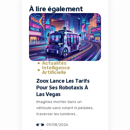
À lire également
Actualités
Intelligence
Artificielle
Zoox Lance Les Tarifs
Pour Ses Robotaxis À
Las Vegas
Imaginez monter dans un
véhicule sans volant ni pédales,
traverser les lumières
emblématiques de Las Vegas,
09/08/2026
et tout cela sans chauffeur