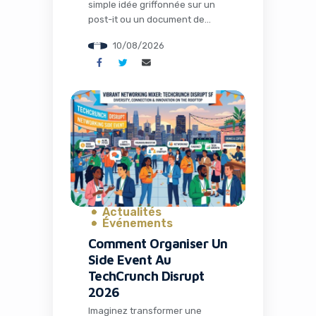
simple idée griffonnée sur un
post-it ou un document de
recherche désorganisé en une
10/08/2026
présentation visuellement
époustouflante en quelques
secondes. C’est exactement ce
que promettait NextSlide, la
startup qui vient d’être
rachetée par OpenAI. Cette
acquisition marque un tournant
significatif dans l’évolution des
outils d’intelligence artificielle
dédiés à la communication
professionnelle. Dans […]
Actualités
Événements
Comment Organiser Un
Side Event Au
TechCrunch Disrupt
2026
Imaginez transformer une