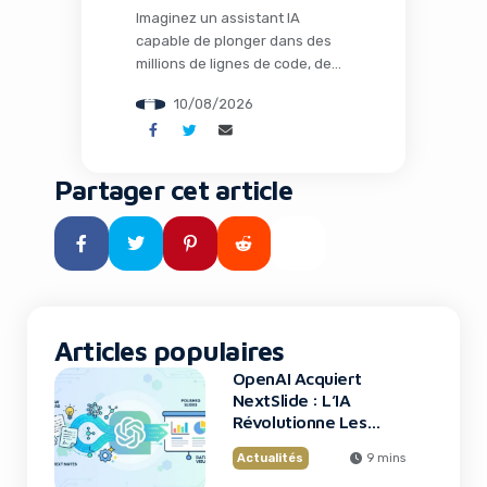
Imaginez un assistant IA
capable de plonger dans des
millions de lignes de code, de
planifier des fonctionnalités
10/08/2026
complexes, d’écrire le code
nécessaire et de valider le tout
sans perturber votre
environnement de travail. C’est
Partager cet article
exactement ce que propose
Meta avec son nouvel outil qui
arrive à point nommé pour les
équipes de développement
confrontées […]
Articles populaires
OpenAI Acquiert
NextSlide : L’IA
Révolutionne Les
Présentations
Actualités
9 mins