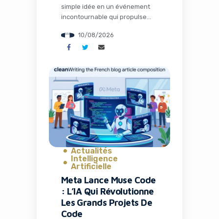
simple idée en un événement
incontournable qui propulse
votre startup sous les
10/08/2026
projecteurs du TechCrunch
Disrupt. En 2026, cet
événement majeur à San
Francisco offre une opportunité
unique : organiser votre propre
side event. Pour les
entrepreneurs, marketeurs et
passionnés de technologie,
c’est l’occasion rêvée de créer
des connexions authentiques,
de générer […]
Actualités
Intelligence
Artificielle
Meta Lance Muse Code
: L’IA Qui Révolutionne
Les Grands Projets De
Code