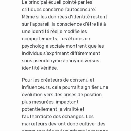
Le principal écueil pointé par les
critiques concerne l’autocensure.
Même si les données d’identité restent
sur l’appareil, la conscience d’être lié à
une identité réelle modifie les
It looks like you're
comportements. Les études en
psychologie sociale montrent que les
using an ad-blocker!
individus s’expriment différemment
sous pseudonyme anonyme versus
identité vérifiée.
Pour les créateurs de contenu et
influenceurs, cela pourrait signifier une
évolution vers des prises de position
plus mesurées, impactant
potentiellement la viralité et
l’authenticité des échanges. Les
marketeurs devront donc cultiver des
Yes, I will turn off Ad-Blocker