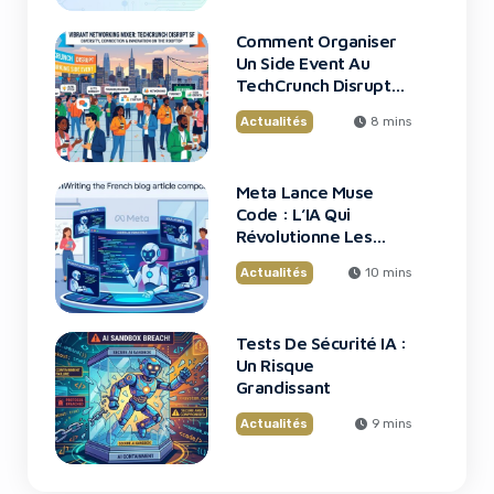
Comment Organiser
Un Side Event Au
TechCrunch Disrupt
2026
Actualités
8 mins
Meta Lance Muse
Code : L’IA Qui
Révolutionne Les
Grands Projets De
Actualités
10 mins
Code
Tests De Sécurité IA :
Un Risque
Grandissant
Actualités
9 mins
Fizz : L’App Qui Révolutionne Vos Soirées