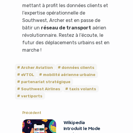
mettant à profit les données clients et
l’expertise opérationnelle de
Southwest, Archer est en passe de
bâtir un
réseau de transport
aérien
It looks like you're
révolutionnaire. Restez à l’écoute, le
using an ad-blocker!
futur des déplacements urbains est en
marche !
Archer Aviation
données clients
eVTOL
mobilité aérienne urbaine
partenariat stratégique
Southwest Airlines
taxis volants
vertiports
Précédent
Wikipedia
Yes, I will turn off Ad-Blocker
Introduit le Mode