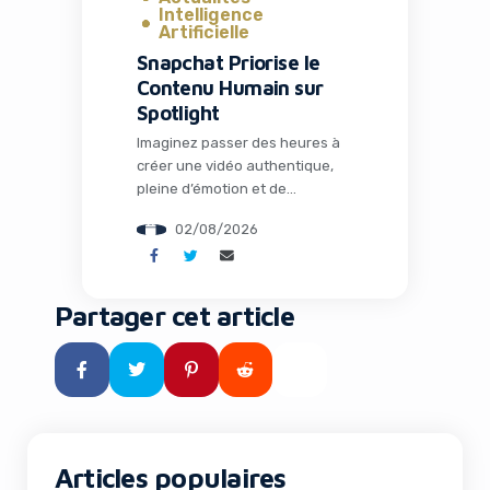
Intelligence
Artificielle
Snapchat Priorise le
Contenu Humain sur
Spotlight
Imaginez passer des heures à
créer une vidéo authentique,
pleine d’émotion et de
créativité humaine, seulement
02/08/2026
pour voir des contenus générés
par IA inonder votre feed et
capter toute l’attention. C’est
une frustration que de
Partager cet article
nombreux créateurs
connaissent trop bien. Mais
Snapchat vient de changer la
donne en annonçant qu’il ne
récompensera plus les vidéos
[…]
Articles populaires