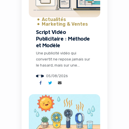
Actualités
Marketing & Ventes
Script Vidéo
Publicitaire : Méthode
et Modèle
Une publicité vidéo qui
convertit ne repose jamais sur
le hasard, mais sur une
structure millimétrée. Pour
05/08/2026
transformer vos prospects en
clients, votre message doit
suivre un canevas précis qui
allie psychologie et technique —
accroche, tension, résolution,
action. Vous avez sans doute
déjà ressenti cette frustration :
votre contenu est ignoré après
trois secondes […]