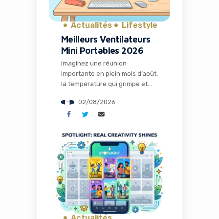
Actualités
Lifestyle
Meilleurs Ventilateurs
Mini Portables 2026
Imaginez une réunion
importante en plein mois d’août,
la température qui grimpe et
votre concentration qui fond
02/08/2026
plus vite que votre glace. Pour
les entrepreneurs, les
freelances et les
professionnels nomades, la
chaleur n’est pas qu’un
désagrément : c’est un frein à la
productivité. En 2026, avec des
vagues de chaleur de plus en
plus […]
Actualités