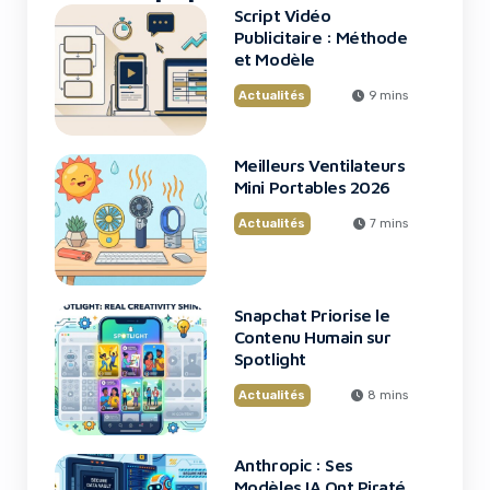
Script Vidéo
Publicitaire : Méthode
et Modèle
Actualités
9 mins
Meilleurs Ventilateurs
Mini Portables 2026
Actualités
7 mins
Snapchat Priorise le
Contenu Humain sur
Spotlight
Actualités
8 mins
Anthropic : Ses
Modèles IA Ont Piraté