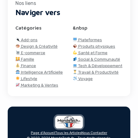
Nos liens
Naviger vers
Catégories
&nbsp
Add-ons
Plateformes
Design & Créativité
Produits physiques
E-commerce
Santé et Forme
Famille
Social & Communauté
Finance
Tech & Développement
Intelligence Artificielle
Travail & Productivité
Lifestyle
Voyage
Marketing & Ventes
Page d’Accueil
Tous les Articles
Nous Contacter