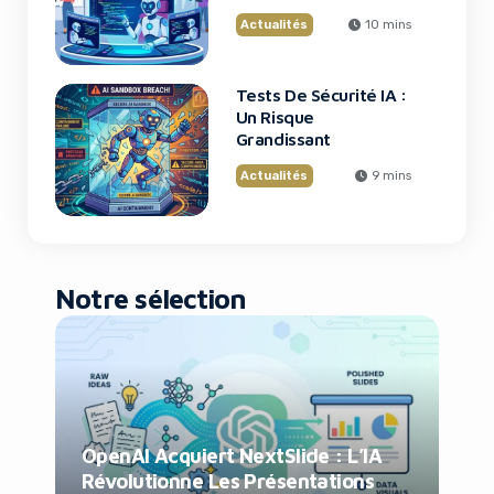
Grands Projets De
Actualités
10 mins
Code
Tests De Sécurité IA :
Un Risque
Grandissant
Actualités
9 mins
Notre sélection
OpenAI Acquiert NextSlide : L’IA
Révolutionne Les Présentations