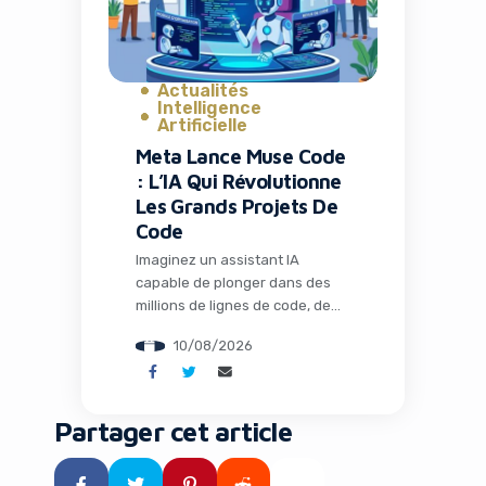
c’est l’occasion rêvée de créer
des connexions authentiques,
de générer […]
Actualités
Intelligence
Artificielle
Meta Lance Muse Code
: L’IA Qui Révolutionne
Les Grands Projets De
Code
Imaginez un assistant IA
capable de plonger dans des
millions de lignes de code, de
planifier des fonctionnalités
10/08/2026
complexes, d’écrire le code
nécessaire et de valider le tout
sans perturber votre
environnement de travail. C’est
Partager cet article
exactement ce que propose
Meta avec son nouvel outil qui