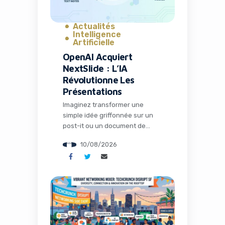
Actualités
Intelligence
Artificielle
OpenAI Acquiert
NextSlide : L’IA
Révolutionne Les
Présentations
Imaginez transformer une
simple idée griffonnée sur un
post-it ou un document de
recherche désorganisé en une
10/08/2026
présentation visuellement
époustouflante en quelques
secondes. C’est exactement ce
que promettait NextSlide, la
startup qui vient d’être
rachetée par OpenAI. Cette
acquisition marque un tournant
significatif dans l’évolution des