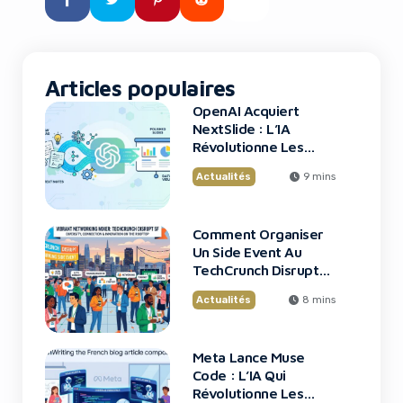
arrive à point nommé pour les
équipes de développement
confrontées […]
Articles populaires
OpenAI Acquiert
NextSlide : L’IA
Révolutionne Les
Présentations
Actualités
9 mins
Comment Organiser
Un Side Event Au
TechCrunch Disrupt
2026
Actualités
8 mins
Meta Lance Muse
Code : L’IA Qui
Révolutionne Les