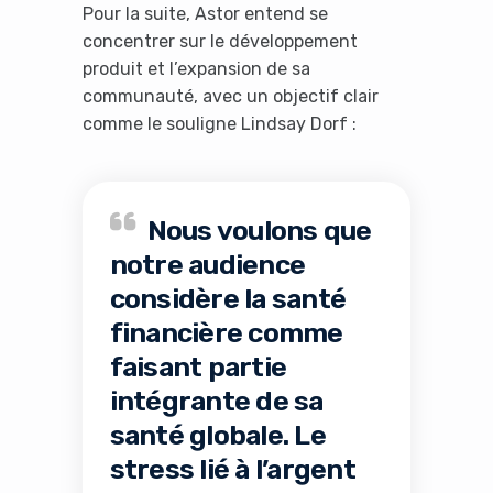
Pour la suite, Astor entend se
concentrer sur le développement
produit et l’expansion de sa
communauté, avec un objectif clair
comme le souligne Lindsay Dorf :
Nous voulons que
notre audience
Yes, I will turn off Ad-Blocker
considère la santé
No Thanks
financière comme
faisant partie
intégrante de sa
santé globale. Le
stress lié à l’argent