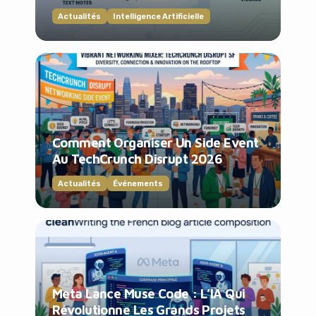
Actualités
Intelligence Artificielle
Comment Organiser Un Side Event
Au TechCrunch Disrupt 2026
Actualités
Événements
Meta Lance Muse Code : L’IA Qui
Révolutionne Les Grands Projets