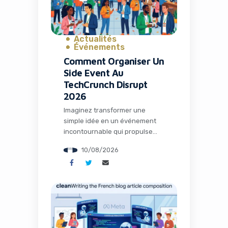
outils d’intelligence artificielle
dédiés à la communication
professionnelle. Dans […]
Actualités
Événements
Comment Organiser Un
Side Event Au
TechCrunch Disrupt
2026
Imaginez transformer une
simple idée en un événement
incontournable qui propulse
votre startup sous les
10/08/2026
projecteurs du TechCrunch
Disrupt. En 2026, cet
événement majeur à San
Francisco offre une opportunité
unique : organiser votre propre
side event. Pour les
entrepreneurs, marketeurs et
passionnés de technologie,