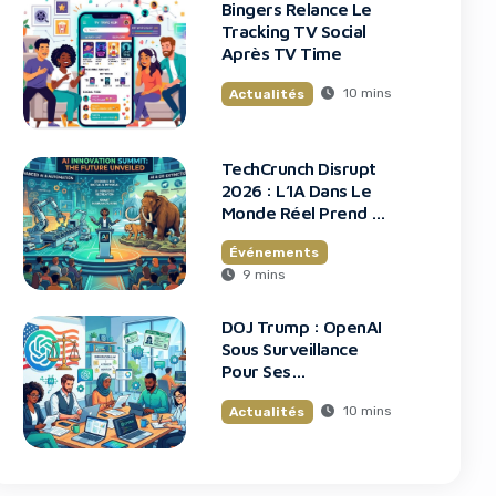
Bingers Relance Le
Tracking TV Social
Après TV Time
10 mins
Actualités
TechCrunch Disrupt
2026 : L’IA Dans Le
Monde Réel Prend La
Scène
Événements
9 mins
DOJ Trump : OpenAI
Sous Surveillance
Pour Ses
Recrutements
10 mins
Actualités