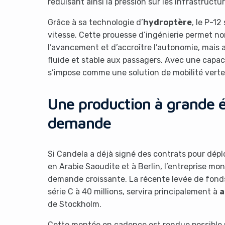
réduisant ainsi la pression sur les infrastructur
Grâce à sa technologie d’
hydroptère
, le P-12
vitesse. Cette prouesse d’ingénierie permet no
l’avancement et d’accroître l’autonomie, mais a
fluide et stable aux passagers. Avec une capac
s’impose comme une solution de mobilité verte 
Une production à grande é
demande
Si Candela a déjà signé des contrats pour dépl
en Arabie Saoudite et à Berlin, l’entreprise mo
demande croissante. La récente levée de fonds d
série C à 40 millions, servira principalement à
a
de Stockholm.
Cette montée en cadence est rendue possible p