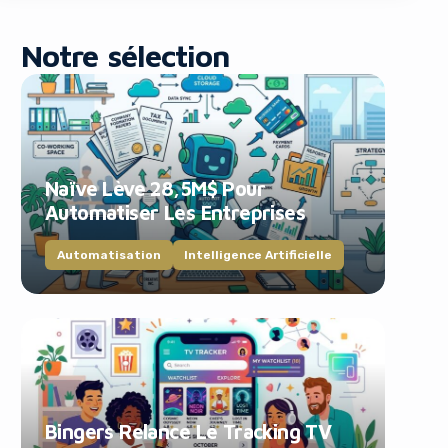
Notre sélection
Naïve Lève 28,5M$ Pour
blocker!
Automatiser Les Entreprises
Automatisation
Intelligence Artificielle
Bingers Relance Le Tracking TV