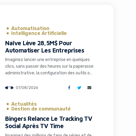
Automatisation
Intelligence Artificielle
Naïve Lève 28,5M$ Pour
Automatiser Les Entreprises
Imaginez lancer une entreprise en quelques
clics, sans passer des heures sur la paperasse
administrative, la configuration des outils ou
la recherche de solutions techniques. C’est
précisément ce que propose Naïve, une
07/08/2026
startup qui vient de lever 28,5 millions de
dollars pour transformer radicalement la
Actualités
façon dont les entrepreneurs et les
Gestion de communauté
développeurs lancent et gèrent […]
Bingers Relance Le Tracking TV
Social Après TV Time
Imaginez des millions de fans de séries et de