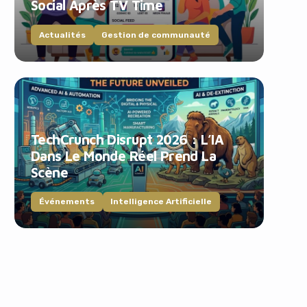
Social Après TV Time
Actualités
Gestion de communauté
TechCrunch Disrupt 2026 : L’IA
Dans Le Monde Réel Prend La
Scène
Événements
Intelligence Artificielle