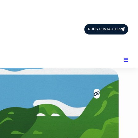
Page d'Accueil
Tous les Articles
NOUS CONTACTER
Nous Contacter
Catégories
Add-ons
Design & Créativité
E-commerce
Famille
Finance
Intelligence Artificielle
Lifestyle
Marketing & Ventes
Plateformes
Produits physiques