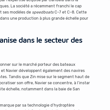
iques. La société a récemment franchi le cap
nt ses modèles de
speedboats
C-7 et C-8. Cette
 dans une production à plus grande échelle pour
anise dans le secteur des
s like you're using an ad-
tionner sur le marché porteur des bateaux
 et Navier développent également des navires
ntes. Tandis que Zin mise sur le segment haut de
tiser son offre, Navier se concentre, à l’instar
tite échelle, notamment dans la baie de San
Yes, I will turn off Ad-Blocker
No Thanks
émarque par sa technologie d’hydroptère