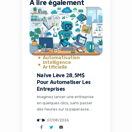
À lire également
Yes, I will turn off Ad-Blocker
No Thanks
Automatisation
Intelligence
Artificielle
Naïve Lève 28,5M$
Pour Automatiser Les
Entreprises
Imaginez lancer une entreprise
en quelques clics, sans passer
des heures sur la paperasse
administrative, la configuration
07/08/2026
des outils ou la recherche de
solutions techniques. C’est