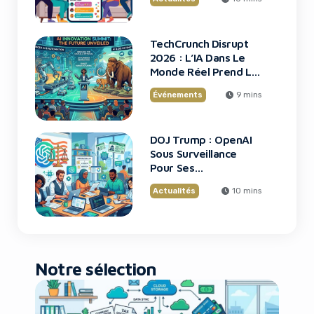
TechCrunch Disrupt
2026 : L’IA Dans Le
Monde Réel Prend La
Scène
Événements
9 mins
DOJ Trump : OpenAI
Sous Surveillance
Pour Ses
Recrutements
Actualités
10 mins
Notre sélection