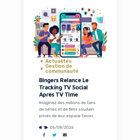
précisément ce que propose
Naïve, une startup qui vient de
lever 28,5 millions de dollars
pour transformer radicalement
la façon dont les entrepreneurs
et les développeurs lancent et
gèrent […]
Actualités
Gestion de
communauté
Bingers Relance Le
Tracking TV Social
Après TV Time
Imaginez des millions de fans
de séries et de films soudain
privés de leur espace favori
pour discuter théories,
06/08/2026
partager memes et suivre leurs
visionnages en communauté.