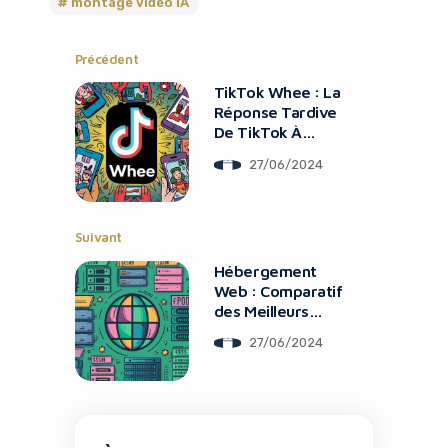
montage vidéo IA
Précédent
TikTok Whee : La
Réponse Tardive
De TikTok À
Instagram
27/06/2024
It looks like you're
Suivant
using an ad-blocker!
Hébergement
Web : Comparatif
des Meilleurs
Tarifs 2024
27/06/2024