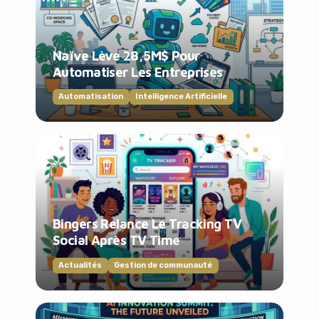
Naïve Lève 28,5M$ Pour
Automatiser Les Entreprises
Automatisation
Intelligence Artificielle
Bingers Relance Le Tracking TV
Social Après TV Time
Actualités
Gestion de communauté