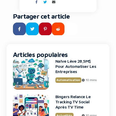
loin de tout cloud dans des
environnements extrêmes, et
où des espèces éteintes depuis
Partager cet article
des millénaires pourraient
fouler à nouveau notre planète
grâce à la biologie de synthèse.
Ce n’est plus de la science-
fiction : c’est le […]
Articles populaires
Naïve Lève 28,5M$
Pour Automatiser Les
Entreprises
Automatisation
10 mins
Bingers Relance Le
Tracking TV Social
Après TV Time
Actualités
10 mins