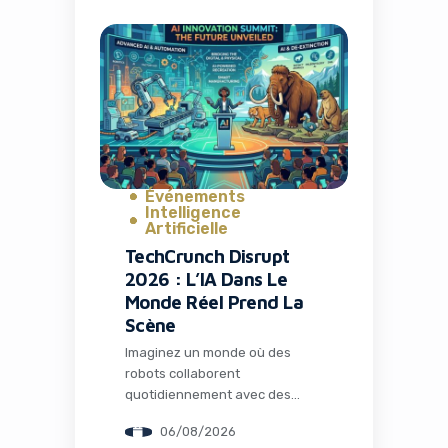
C’est exactement ce qui s’est
passé avec la fermeture de TV
Time, une application culte qui
avait conquis plus de 26
millions d’installations. Mais
l’histoire ne s’arrête pas […]
Événements
Intelligence
Artificielle
TechCrunch Disrupt
2026 : L’IA Dans Le
Monde Réel Prend La
Scène
Imaginez un monde où des
robots collaborent
quotidiennement avec des
humains dans les usines, où
06/08/2026
l’intelligence artificielle opère