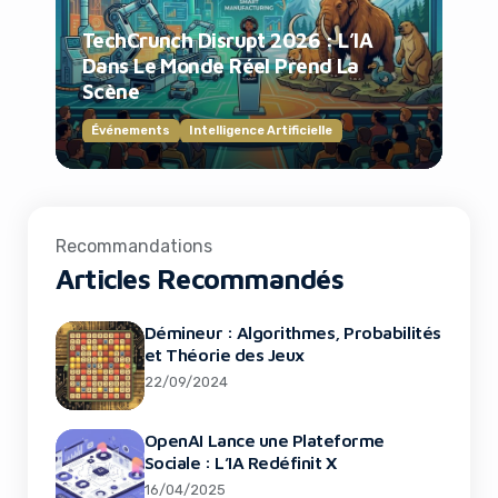
TechCrunch Disrupt 2026 : L’IA
Dans Le Monde Réel Prend La
Scène
Événements
Intelligence Artificielle
Recommandations
Articles Recommandés
Démineur : Algorithmes, Probabilités
et Théorie des Jeux
22/09/2024
OpenAI Lance une Plateforme
Sociale : L’IA Redéfinit X
16/04/2025