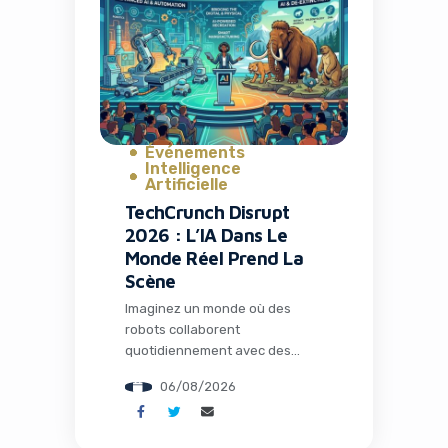
Time, une application culte qui
avait conquis plus de 26
millions d’installations. Mais
l’histoire ne s’arrête pas […]
Événements
Intelligence
Artificielle
TechCrunch Disrupt
2026 : L’IA Dans Le
Monde Réel Prend La
Scène
Imaginez un monde où des
robots collaborent
quotidiennement avec des
humains dans les usines, où
06/08/2026
l’intelligence artificielle opère
loin de tout cloud dans des
environnements extrêmes, et