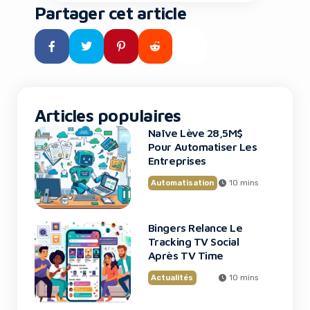
où des espèces éteintes depuis
Partager cet article
des millénaires pourraient
fouler à nouveau notre planète
grâce à la biologie de synthèse.
Ce n’est plus de la science-
fiction : c’est le […]
Articles populaires
Naïve Lève 28,5M$
Pour Automatiser Les
Entreprises
Automatisation
10 mins
Bingers Relance Le
Tracking TV Social
Après TV Time
Actualités
10 mins