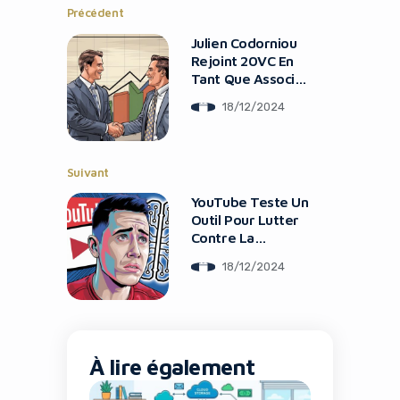
Précédent
Julien Codorniou
Rejoint 20VC En
Tant Que Associé
Général
18/12/2024
Suivant
YouTube Teste Un
Outil Pour Lutter
Contre La
Génération De
18/12/2024
Contenu Par IA
À lire également