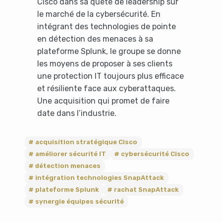
Cisco dans sa quête de leadership sur
using an ad-blocker!
le marché de la cybersécurité. En
intégrant des technologies de pointe
en détection des menaces à sa
plateforme Splunk, le groupe se donne
les moyens de proposer à ses clients
une protection IT toujours plus efficace
et résiliente face aux cyberattaques.
Une acquisition qui promet de faire
date dans l’industrie.
Yes, I will turn off Ad-Blocker
acquisition stratégique Cisco
améliorer sécurité IT
cybersécurité Cisco
No Thanks
détection menaces
intégration technologies SnapAttack
plateforme Splunk
rachat SnapAttack
synergie équipes sécurité