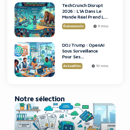
TechCrunch Disrupt
2026 : L’IA Dans Le
Monde Réel Prend La
Scène
Événements
9 mins
DOJ Trump : OpenAI
Sous Surveillance
Pour Ses
Recrutements
Actualités
10 mins
Notre sélection