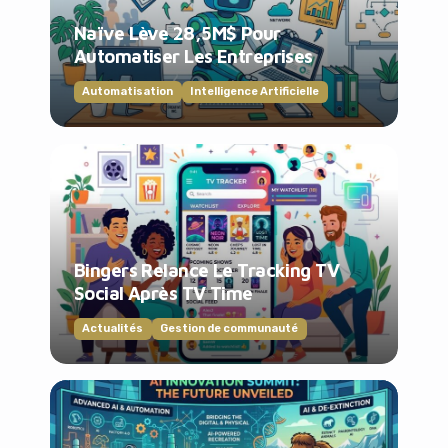
Naïve Lève 28,5M$ Pour
Automatiser Les Entreprises
Automatisation
Intelligence Artificielle
Bingers Relance Le Tracking TV
Social Après TV Time
Actualités
Gestion de communauté