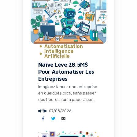
Automatisation
Intelligence
Artificielle
Naïve Lève 28,5M$
Pour Automatiser Les
Entreprises
Imaginez lancer une entreprise
en quelques clics, sans passer
des heures sur la paperasse
administrative, la configuration
07/08/2026
des outils ou la recherche de
solutions techniques. C’est
précisément ce que propose
Naïve, une startup qui vient de