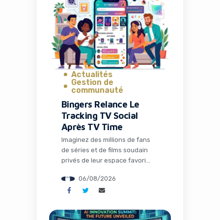
lever 28,5 millions de dollars
pour transformer radicalement
la façon dont les entrepreneurs
et les développeurs lancent et
gèrent […]
Actualités
Gestion de
communauté
Bingers Relance Le
Tracking TV Social
Après TV Time
Imaginez des millions de fans
de séries et de films soudain
privés de leur espace favori
pour discuter théories,
06/08/2026
partager memes et suivre leurs
visionnages en communauté.
C’est exactement ce qui s’est
passé avec la fermeture de TV