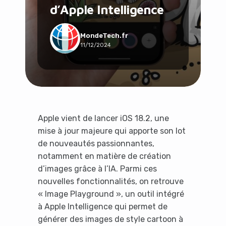
d’Apple Intelligence
Social & Communauté
Tech & Développement
Travail & Productivité
MondeTech.fr
11/12/2024
Voyage
Apple vient de lancer iOS 18.2, une
mise à jour majeure qui apporte son lot
de nouveautés passionnantes,
notamment en matière de création
d’images grâce à l’IA. Parmi ces
nouvelles fonctionnalités, on retrouve
« Image Playground », un outil intégré
à Apple Intelligence qui permet de
générer des images de style cartoon à