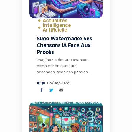
Actualités
Intelligence
Artificielle
Suno Watermarke Ses
Chansons IA Face Aux
Procès
Imaginez créer une chanson
complète en quelques
secondes, avec des paroles
poignantes, une mélodie
08/08/2026
entraînante et une voix qui
semble tout droit sortie d’un
studio professionnel. C’est la
promesse des outils
d’intelligence artificielle comme
Suno. Mais derrière cette
révolution créative se cachent
des tensions majeures avec