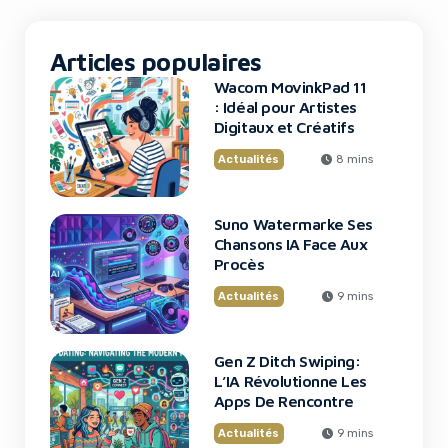
Articles populaires
Wacom MovinkPad 11
: Idéal pour Artistes
Digitaux et Créatifs
Actualités
8 mins
Suno Watermarke Ses
Chansons IA Face Aux
Procès
Actualités
9 mins
Gen Z Ditch Swiping:
L’IA Révolutionne Les
Apps De Rencontre
Actualités
9 mins