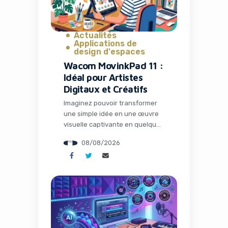
Actualités
Applications de
design d'espaces
Wacom MovinkPad 11 :
Idéal pour Artistes
Digitaux et Créatifs
Imaginez pouvoir transformer
une simple idée en une œuvre
visuelle captivante en quelques
minutes, sans quitter votre
08/08/2026
canapé ou votre bureau
nomade. Dans un monde où le
contenu visuel règne en maître
sur les réseaux sociaux et les
campagnes marketing,
disposer du bon outil peut faire
toute la différence entre un
projet amateur et une […]