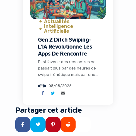
l’industrie musicale
traditionnelle. Aujourd’hui, Suno
fait un pas décisif […]
Actualités
Intelligence
Artificielle
Gen Z Ditch Swiping:
L’IA Révolutionne Les
Apps De Rencontre
Et si l’avenir des rencontres ne
passait plus par des heures de
swipe frénétique mais par une
intelligence artificielle qui
08/08/2026
comprend vraiment qui vous
êtes ? C’est le pari audacieux
que fait Ditto, une application
qui séduit la Gen Z en
Partager cet article
remplaçant les interfaces
addictives par un système de
matchmaking intelligent et des
rendez-vous concrets. […]