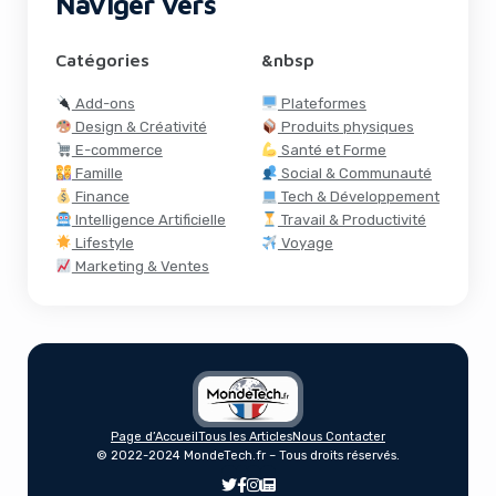
Naviger vers
Catégories
&nbsp
Add-ons
Plateformes
Design & Créativité
Produits physiques
E-commerce
Santé et Forme
Famille
Social & Communauté
Finance
Tech & Développement
Intelligence Artificielle
Travail & Productivité
Lifestyle
Voyage
Marketing & Ventes
Stripe Acquiert Lemon Squeezy : Un
Page d’Accueil
Tous les Articles
Nous Contacter
Nouveau Chapitre Pour Les Paiements En
© 2022-2024 MondeTech.fr – Tous droits réservés.
Ligne