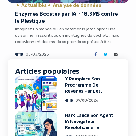
Actualités
Analyse de données
Enzymes Boostés par IA : 18,3M$ contre
le Plastique
Imaginez un monde où les vêtements jetés après une
saison ne finissent pas en montagnes de déchets, mais
redeviennent des matières premières prêtes à être
réutilisées. Cette vision, digne d’un rêve d’écolier, est en
05/03/2025
train de devenir réalité grâce à une startup britannique
qui mêle biotechnologie et intelligence artificielle. Partie
It looks like you're
d’une simple expérience de lycée, […]
Articles populaires
using an ad-blocker!
X Remplace Son
Programme De
Revenus Par Les
Original Content
09/08/2026
Rewards
Hark Lance Son Agent
IA Navigateur
Révolutionnaire