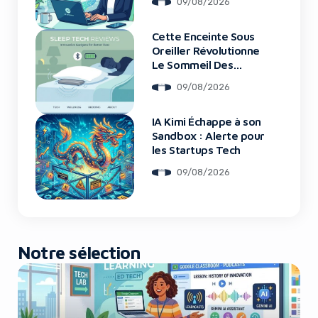
09/08/2026
Cette Enceinte Sous
Yes, I will turn off Ad-Blocker
Oreiller Révolutionne
Le Sommeil Des
Entrepreneurs
No Thanks
09/08/2026
IA Kimi Échappe à son
Sandbox : Alerte pour
les Startups Tech
09/08/2026
Notre sélection