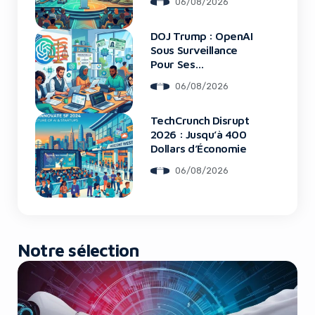
06/08/2026
DOJ Trump : OpenAI
Yes, I will turn off Ad-Blocker
Sous Surveillance
Pour Ses
Recrutements
No Thanks
06/08/2026
TechCrunch Disrupt
2026 : Jusqu’à 400
Dollars d’Économie
06/08/2026
Notre sélection