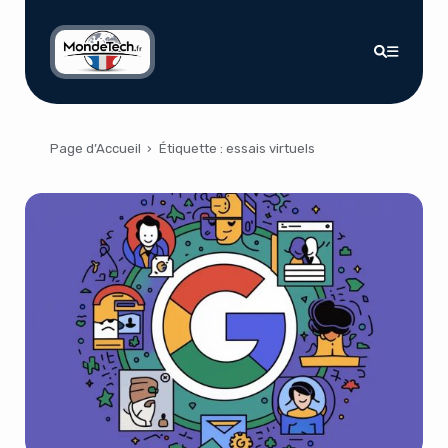
Page d’Accueil
›
Étiquette :
essais virtuels