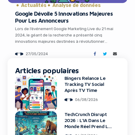
Actualités
Analyse de données
Google Dévoile 5 Innovations Majeures
Pour Les Annonceurs
Lors de l’événement Google Marketing Live du 21 mai
2024, le géant de la recherche a présenté cinq
innovations majeures destinées à révolutionner
l’expérience publicitaire pour les marques et les
27/05/2024
consommateurs. Misant fortement sur l’intelligence
artificielle, ces nouveautés visent à booster la visibilité,
It looks like you're
l’engagement et la conversion. Faisons le tour de ces
Articles populaires
using an ad-blocker!
annonces prometteuses. Profils […]
Bingers Relance Le
Tracking TV Social
Après TV Time
06/08/2026
TechCrunch Disrupt
2026 : L’IA Dans Le
Monde Réel Prend La
Scène